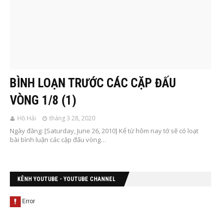
BÌNH LOẠN TRƯỚC CÁC CẶP ĐẤU
VÒNG 1/8 (1)
Hồ Hải
tháng 3 28, 2020
Ngày đăng: [Saturday, June 26, 2010] Kể từ hôm nay tớ sẽ có loạt
bài bình luận các cặp đấu vòng…
KÊNH YOUTUBE - YOUTUBE CHANNEL