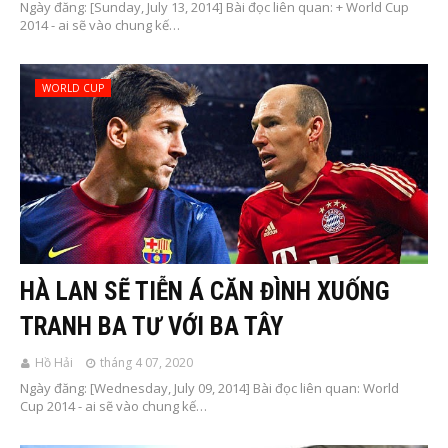
Ngày đăng: [Sunday, July 13, 2014] Bài đọc liên quan: + World Cup
2014 - ai sẽ vào chung kế…
WORLD CUP
HÀ LAN SẼ TIỄN Á CĂN ĐÌNH XUỐNG
TRANH BA TƯ VỚI BA TÂY
Hồ Hải
tháng 4 07, 2020
Ngày đăng: [Wednesday, July 09, 2014] Bài đọc liên quan: World
Cup 2014 - ai sẽ vào chung kế…