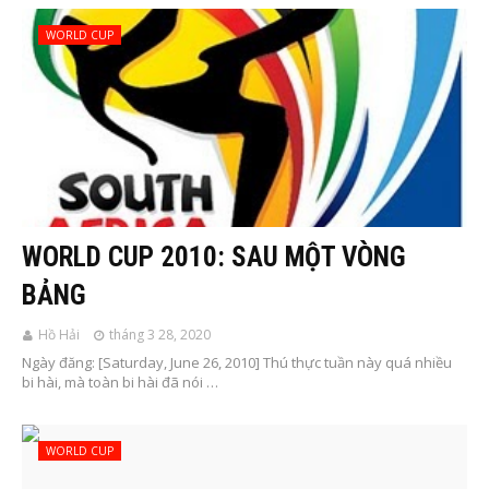
WORLD CUP
WORLD CUP 2010: SAU MỘT VÒNG
BẢNG
Hồ Hải
tháng 3 28, 2020
Ngày đăng: [Saturday, June 26, 2010] Thú thực tuần này quá nhiều
bi hài, mà toàn bi hài đã nói …
WORLD CUP