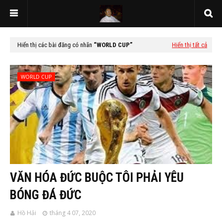
Hiển thị các bài đăng có nhãn
WORLD CUP
Hiển thị tất cả
WORLD CUP
VĂN HÓA ĐỨC BUỘC TÔI PHẢI YÊU
BÓNG ĐÁ ĐỨC
Hồ Hải
tháng 4 07, 2020