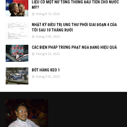
LIỆU CÓ MỘT NỮ TỔNG THỐNG ĐẦU TIÊN CHO NƯỚC
MỸ?
tháng 8 13, 2020
NHẬT KÝ ĐIỀU TRỊ UNG THƯ PHỔI GIAI ĐOẠN 4 CỦA
TÔI SAU 10 THÁNG RƯỞI
tháng 5 09, 2026
CÁC BIỆN PHÁP TRỪNG PHẠT NGA ĐANG HIỆU QUẢ
tháng 8 23, 2023
BÓT HÀNG KEO 1
tháng 9 02, 2023