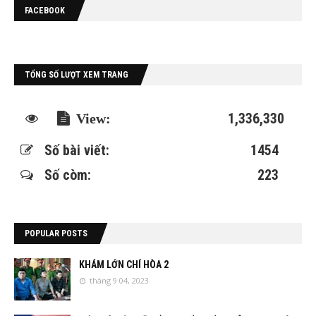
FACEBOOK
TỔNG SỐ LƯỢT XEM TRANG
1,336,330
Số bài viết:
1454
Số còm:
223
POPULAR POSTS
KHÁM LỚN CHÍ HÒA 2
tháng 9 04, 2023