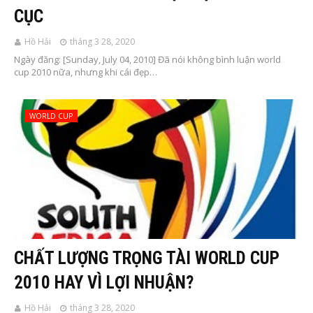
CỤC
Hồ Hải
tháng 3 28, 2020
Ngày đăng: [Sunday, July 04, 2010] Đã nói không bình luận world
cup 2010 nữa, nhưng khi cái đẹp…
WORLD CUP
CHẤT LƯỢNG TRỌNG TÀI WORLD CUP
2010 HAY VÌ LỢI NHUẬN?
Hồ Hải
tháng 3 28, 2020