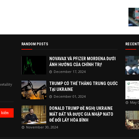
RANDOM POSTS
RECENT
NOVAVAX VÀ PFIZER MORDENA DƯỚI
ẢNH HƯỞNG CỦA CHÍNH TRỊ!
December 17, 2024
TRUMP CÓ THỂ THẮNG TRUNG QUỐC
ortality
TẠI UKRAINE
December 01, 2024
May 0
DONALD TRUMP ĐỀ NGHỊ UKRAINE
MẤT ĐẤT VÀ ĐƯỢC GIA NHẬP NATO
ĐỂ ĐỔI LẤY HÒA BÌNH
November 30, 2024