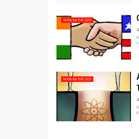
NHÌN RA THẾ GIỚI
N
v
NHÌN RA THẾ GIỚI
N
K