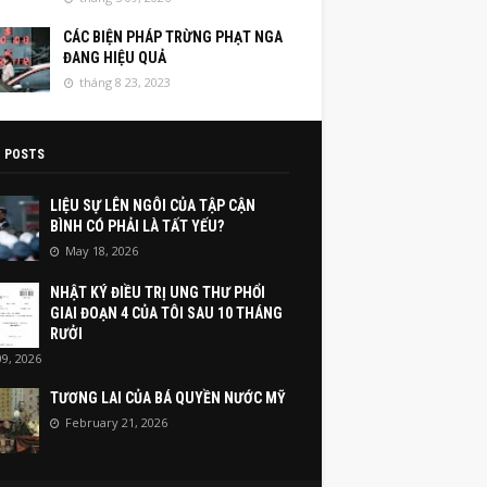
CÁC BIỆN PHÁP TRỪNG PHẠT NGA
ĐANG HIỆU QUẢ
tháng 8 23, 2023
 POSTS
LIỆU SỰ LÊN NGÔI CỦA TẬP CẬN
BÌNH CÓ PHẢI LÀ TẤT YẾU?
May 18, 2026
NHẬT KÝ ĐIỀU TRỊ UNG THƯ PHỔI
GIAI ĐOẠN 4 CỦA TÔI SAU 10 THÁNG
RƯỞI
9, 2026
TƯƠNG LAI CỦA BÁ QUYỀN NƯỚC MỸ
February 21, 2026