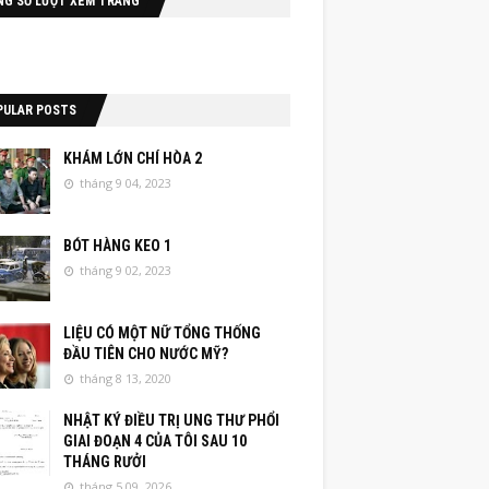
NG SỐ LƯỢT XEM TRANG
PULAR POSTS
KHÁM LỚN CHÍ HÒA 2
tháng 9 04, 2023
BÓT HÀNG KEO 1
tháng 9 02, 2023
LIỆU CÓ MỘT NỮ TỔNG THỐNG
ĐẦU TIÊN CHO NƯỚC MỸ?
tháng 8 13, 2020
NHẬT KÝ ĐIỀU TRỊ UNG THƯ PHỔI
GIAI ĐOẠN 4 CỦA TÔI SAU 10
THÁNG RƯỞI
tháng 5 09, 2026