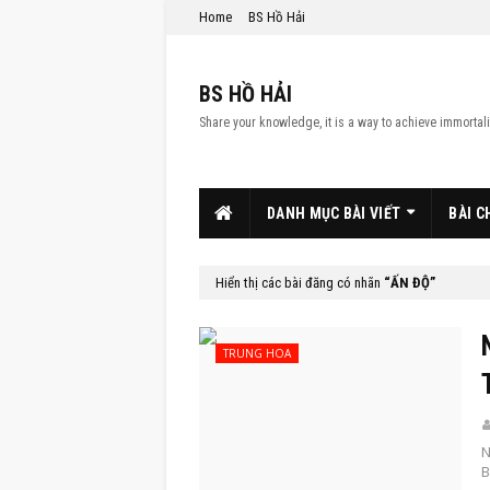
Home
BS Hồ Hải
BS HỒ HẢI
Share your knowledge, it is a way to achieve immortali
DANH MỤC BÀI VIẾT
BÀI C
Hiển thị các bài đăng có nhãn
ẤN ĐỘ
TRUNG HOA
N
B