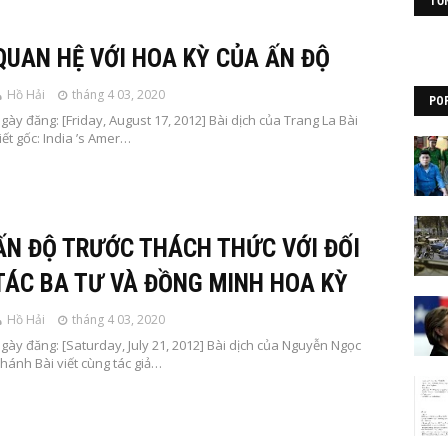
TỔ
QUAN HỆ VỚI HOA KỲ CỦA ẤN ĐỘ
Hồ Hải
tháng 4 03, 2020
PO
gày đăng: [Friday, August 17, 2012] Bài dịch của Trang La Bài
iết gốc: India ’s Amer…
ẤN ĐỘ TRƯỚC THÁCH THỨC VỚI ĐỐI
TÁC BA TƯ VÀ ĐỒNG MINH HOA KỲ
Hồ Hải
tháng 4 03, 2020
gày đăng: [Saturday, July 21, 2012] Bài dịch của Nguyễn Ngọc
hánh Bài viết cùng tác giả…