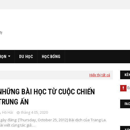
ty
HỌN
DU HỌC
HỌC BỔNG
Hiển thị tất cả
KÊ
NHỮNG BÀI HỌC TỪ CUỘC CHIẾN
TRUNG ẤN
FA
Hồ Hải
tháng 4 05, 2020
gày đăng: [Thursday, October 25, 2012] Bài dịch của Trang La.
ài viết cùng tác giả:…