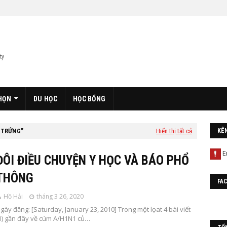
ty
HỌN
DU HỌC
HỌC BỔNG
 TRỨNG
Hiển thị tất cả
KÊ
ĐÔI ĐIỀU CHUYỆN Y HỌC VÀ BÁO PHỔ
THÔNG
FA
Hồ Hải
tháng 3 26, 2020
gày đăng: [Saturday, January 23, 2010] Trong một lọat 4 bài viết
1) gần đây về cúm A/H1N1 củ…