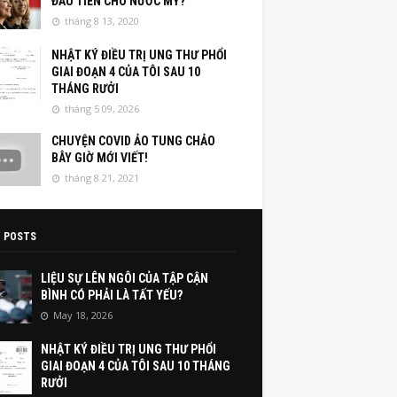
ĐẦU TIÊN CHO NƯỚC MỸ?
tháng 8 13, 2020
NHẬT KÝ ĐIỀU TRỊ UNG THƯ PHỔI
GIAI ĐOẠN 4 CỦA TÔI SAU 10
THÁNG RƯỞI
tháng 5 09, 2026
CHUYỆN COVID ẢO TUNG CHẢO
BÂY GIỜ MỚI VIẾT!
tháng 8 21, 2021
 POSTS
LIỆU SỰ LÊN NGÔI CỦA TẬP CẬN
BÌNH CÓ PHẢI LÀ TẤT YẾU?
May 18, 2026
NHẬT KÝ ĐIỀU TRỊ UNG THƯ PHỔI
GIAI ĐOẠN 4 CỦA TÔI SAU 10 THÁNG
RƯỞI