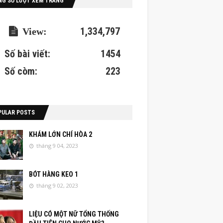
NG SỐ LƯỢT XEM TRANG
1,334,797
Số bài viết:
1454
Số còm:
223
PULAR POSTS
KHÁM LỚN CHÍ HÒA 2
tháng 9 04, 2023
BÓT HÀNG KEO 1
tháng 9 02, 2023
LIỆU CÓ MỘT NỮ TỔNG THỐNG