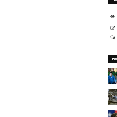
TỔ
PO