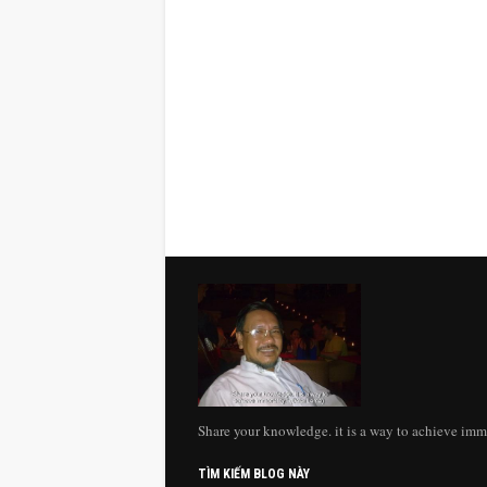
Share your knowledge. it is a way to achieve imm
TÌM KIẾM BLOG NÀY