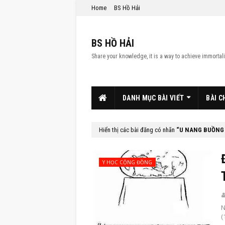
Home
BS Hồ Hải
BS HỒ HẢI
Share your knowledge, it is a way to achieve immortali
DANH MỤC BÀI VIẾT
BÀI C
Hiển thị các bài đăng có nhãn
U NANG BUỒNG
Y HỌC CỘNG ĐỒNG
N
(