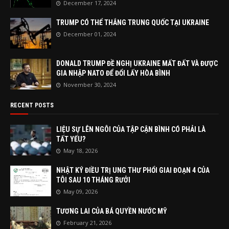
December 17, 2024
TRUMP CÓ THỂ THẮNG TRUNG QUỐC TẠI UKRAINE
December 01, 2024
DONALD TRUMP ĐỀ NGHỊ UKRAINE MẤT ĐẤT VÀ ĐƯỢC
GIA NHẬP NATO ĐỂ ĐỔI LẤY HÒA BÌNH
November 30, 2024
RECENT POSTS
LIỆU SỰ LÊN NGÔI CỦA TẬP CẬN BÌNH CÓ PHẢI LÀ
TẤT YẾU?
May 18, 2026
NHẬT KÝ ĐIỀU TRỊ UNG THƯ PHỔI GIAI ĐOẠN 4 CỦA
TÔI SAU 10 THÁNG RƯỞI
May 09, 2026
TƯƠNG LAI CỦA BÁ QUYỀN NƯỚC MỸ
February 21, 2026