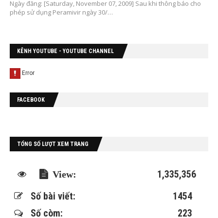
Ngày đăng: [Saturday, November 07, 2009] Sau khi thông báo cho
phép sử dụng Peramivir ngày 30/…
KÊNH YOUTUBE - YOUTUBE CHANNEL
FACEBOOK
TỔNG SỐ LƯỢT XEM TRANG
1,335,356
Số bài viết:
1454
Số còm:
223