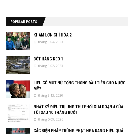
POPULAR POSTS
KHÁM LỚN CHÍ HÒA 2
tháng 9 04, 2023
BÓT HÀNG KEO 1
tháng 9 02, 2023
LIỆU CÓ MỘT NỮ TỔNG THỐNG ĐẦU TIÊN CHO NƯỚC
MỸ?
tháng 8 13, 2020
NHẬT KÝ ĐIỀU TRỊ UNG THƯ PHỔI GIAI ĐOẠN 4 CỦA
TÔI SAU 10 THÁNG RƯỞI
tháng 5 09, 2026
CÁC BIỆN PHÁP TRỪNG PHẠT NGA ĐANG HIỆU QUẢ