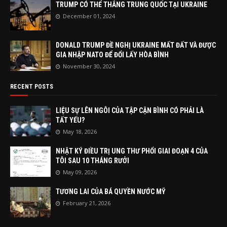
TRUMP CÓ THỂ THẮNG TRUNG QUỐC TẠI UKRAINE
December 01, 2024
DONALD TRUMP ĐỀ NGHỊ UKRAINE MẤT ĐẤT VÀ ĐƯỢC
GIA NHẬP NATO ĐỂ ĐỔI LẤY HÒA BÌNH
November 30, 2024
RECENT POSTS
LIỆU SỰ LÊN NGÔI CỦA TẬP CẬN BÌNH CÓ PHẢI LÀ
TẤT YẾU?
May 18, 2026
NHẬT KÝ ĐIỀU TRỊ UNG THƯ PHỔI GIAI ĐOẠN 4 CỦA
TÔI SAU 10 THÁNG RƯỞI
May 09, 2026
TƯƠNG LAI CỦA BÁ QUYỀN NƯỚC MỸ
February 21, 2026