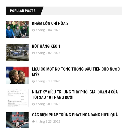
POPULAR POSTS
KHÁM LỚN CHÍ HÒA 2
tháng 9 04, 2023
BÓT HÀNG KEO 1
tháng 9 02, 2023
LIỆU CÓ MỘT NỮ TỔNG THỐNG ĐẦU TIÊN CHO NƯỚC
MỸ?
tháng 8 13, 2020
NHẬT KÝ ĐIỀU TRỊ UNG THƯ PHỔI GIAI ĐOẠN 4 CỦA
TÔI SAU 10 THÁNG RƯỞI
tháng 5 09, 2026
CÁC BIỆN PHÁP TRỪNG PHẠT NGA ĐANG HIỆU QUẢ
tháng 8 23, 2023