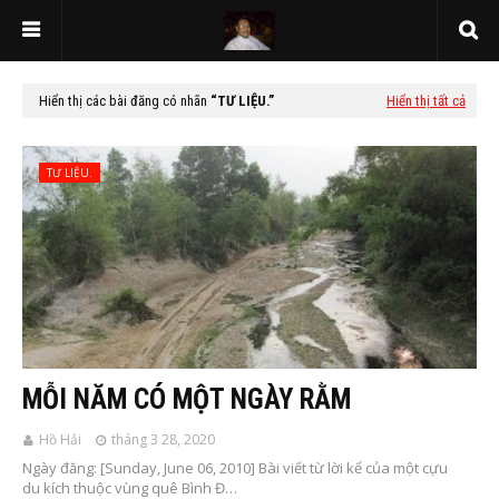
Hiển thị các bài đăng có nhãn
TƯ LIỆU.
Hiển thị tất cả
TƯ LIỆU.
MỖI NĂM CÓ MỘT NGÀY RẰM
Hồ Hải
tháng 3 28, 2020
Ngày đăng: [Sunday, June 06, 2010] Bài viết từ lời kể của một cựu
du kích thuộc vùng quê Bình Đ…