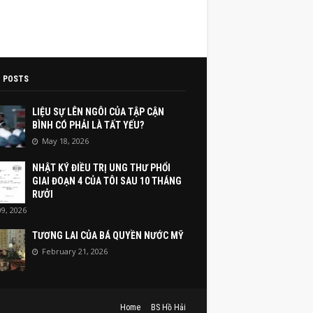
 POSTS
LIỆU SỰ LÊN NGÔI CỦA TẬP CẬN
BÌNH CÓ PHẢI LÀ TẤT YẾU?
May 18, 2026
NHẬT KÝ ĐIỀU TRỊ UNG THƯ PHỔI
GIAI ĐOẠN 4 CỦA TÔI SAU 10 THÁNG
RƯỞI
9, 2026
TƯƠNG LAI CỦA BÁ QUYỀN NƯỚC MỸ
February 21, 2026
Home
BS Hồ Hải