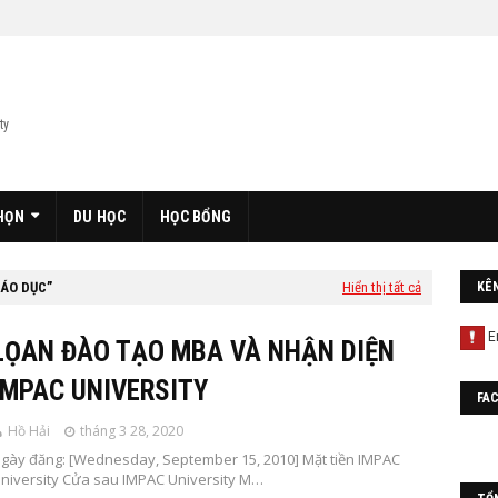
ty
HỌN
DU HỌC
HỌC BỔNG
ÁO DỤC
Hiển thị tất cả
KÊ
LỌAN ĐÀO TẠO MBA VÀ NHẬN DIỆN
IMPAC UNIVERSITY
FA
Hồ Hải
tháng 3 28, 2020
gày đăng: [Wednesday, September 15, 2010] Mặt tiền IMPAC
niversity Cửa sau IMPAC University M…