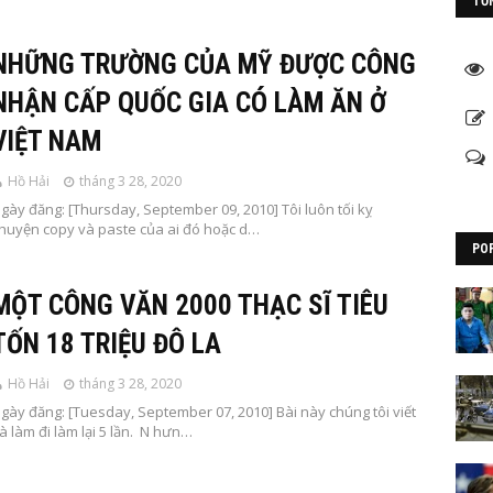
TỔ
NHỮNG TRƯỜNG CỦA MỸ ĐƯỢC CÔNG
NHẬN CẤP QUỐC GIA CÓ LÀM ĂN Ở
VIỆT NAM
Hồ Hải
tháng 3 28, 2020
gày đăng: [Thursday, September 09, 2010] Tôi luôn tối kỵ
huyện copy và paste của ai đó hoặc d…
PO
MỘT CÔNG VĂN 2000 THẠC SĨ TIÊU
TỐN 18 TRIỆU ĐÔ LA
Hồ Hải
tháng 3 28, 2020
gày đăng: [Tuesday, September 07, 2010] Bài này chúng tôi viết
à làm đi làm lại 5 lần. N hưn…