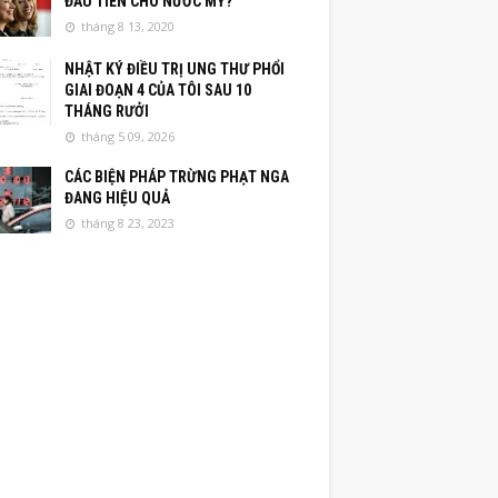
ĐẦU TIÊN CHO NƯỚC MỸ?
tháng 8 13, 2020
NHẬT KÝ ĐIỀU TRỊ UNG THƯ PHỔI
GIAI ĐOẠN 4 CỦA TÔI SAU 10
THÁNG RƯỞI
tháng 5 09, 2026
CÁC BIỆN PHÁP TRỪNG PHẠT NGA
ĐANG HIỆU QUẢ
tháng 8 23, 2023