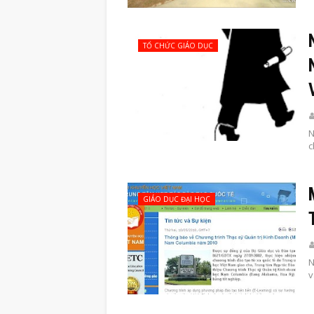
TỔ CHỨC GIÁO DỤC
N
c
GIÁO DỤC ĐẠI HỌC
N
v