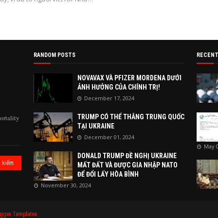
RANDOM POSTS
RECENT
NOVAVAX VÀ PFIZER MORDENA DƯỚI
ẢNH HƯỞNG CỦA CHÍNH TRỊ!
December 17, 2024
TRUMP CÓ THỂ THẮNG TRUNG QUỐC
ortality
TẠI UKRAINE
December 01, 2024
May 0
DONALD TRUMP ĐỀ NGHỊ UKRAINE
MẤT ĐẤT VÀ ĐƯỢC GIA NHẬP NATO
ĐỂ ĐỔI LẤY HÒA BÌNH
November 30, 2024
gger Templates