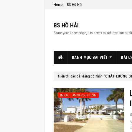
Home
BS Hồ Hải
BS HỒ HẢI
Share your knowledge, it is a way to achieve immortali
DANH MỤC BÀI VIẾT
BÀI C
Hiển thị các bài đăng có nhãn
CHẤT LƯƠNG GI
IMPACT UNIVERSITY DỎM
N
U