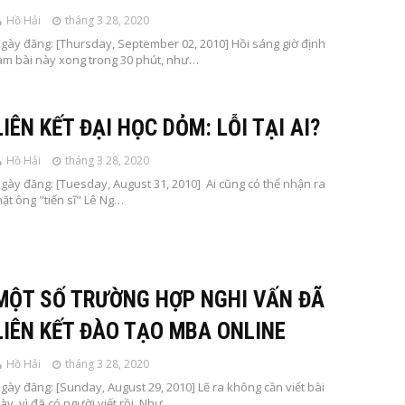
Hồ Hải
tháng 3 28, 2020
gày đăng: [Thursday, September 02, 2010] Hồi sáng giờ định
àm bài này xong trong 30 phút, như…
LIÊN KẾT ĐẠI HỌC DỎM: LỖI TẠI AI?
Hồ Hải
tháng 3 28, 2020
gày đăng: [Tuesday, August 31, 2010] Ai cũng có thể nhận ra
ặt ông "tiến sĩ" Lê Ng…
MỘT SỐ TRƯỜNG HỢP NGHI VẤN ĐÃ
LIÊN KẾT ĐÀO TẠO MBA ONLINE
Hồ Hải
tháng 3 28, 2020
gày đăng: [Sunday, August 29, 2010] Lẽ ra không cần viết bài
ày, vì đã có người viết rồi. Như…