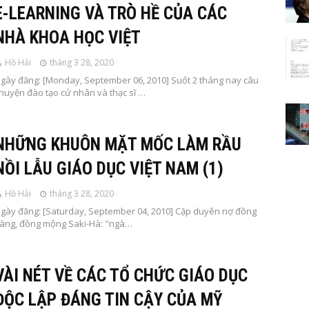
E-LEARNING VÀ TRÒ HỀ CỦA CÁC
NHÀ KHOA HỌC VIỆT
Hồ Hải
tháng 3 28, 2020
gày đăng: [Monday, September 06, 2010] Suốt 2 tháng nay câu
huyện đào tạo cử nhân và thạc sĩ …
NHỮNG KHUÔN MẶT MỐC LÀM RẦU
NỒI LẪU GIÁO DỤC VIỆT NAM (1)
Hồ Hải
tháng 3 28, 2020
gày đăng: [Saturday, September 04, 2010] Cặp duyên nợ đồng
àng, đồng mộng Saki-Hà: "ngà…
VÀI NÉT VỀ CÁC TỔ CHỨC GIÁO DỤC
ĐỘC LẬP ĐÁNG TIN CẬY CỦA MỸ