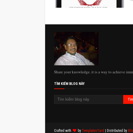
Share your knowledge. it is a way to achieve imm
TÌM KIẾM BLOG NÀY
Crafted with
by
TemplatesYard
| Distributed by
Blo