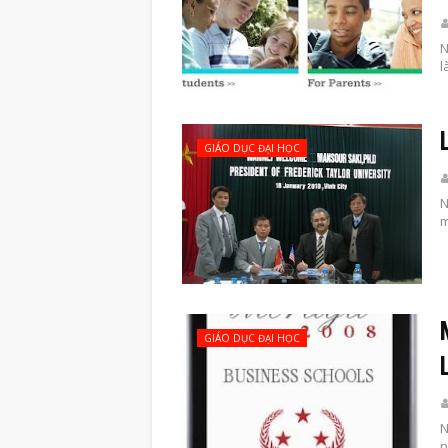
N
l
GIÁO DỤC ĐẠI HỌC
N
m
GIÁO DỤC ĐẠI HỌC
N
n