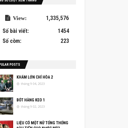
NG SỐ LƯỢT XEM TRANG
1,335,576
Số bài viết:
1454
Số còm:
223
PULAR POSTS
KHÁM LỚN CHÍ HÒA 2
tháng 9 04, 2023
BÓT HÀNG KEO 1
tháng 9 02, 2023
LIỆU CÓ MỘT NỮ TỔNG THỐNG