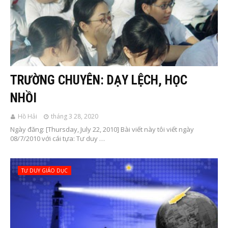
TRƯỜNG CHUYÊN: DẠY LỆCH, HỌC
NHỒI
Hồ Hải
tháng 3 28, 2020
Ngày đăng: [Thursday, July 22, 2010] Bài viết này tôi viết ngày
08/7/2010 với cái tựa: Tư duy …
TƯ DUY GIÁO DỤC