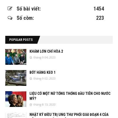
Số bài viết:
1454
Số còm:
223
POPULAR POSTS
KHÁM LỚN CHÍ HÒA 2
tháng 9 04, 2023
BÓT HÀNG KEO 1
tháng 9 02, 2023
LIỆU CÓ MỘT NỮ TỔNG THỐNG ĐẦU TIÊN CHO NƯỚC
MỸ?
tháng 8 13, 2020
NHẬT KÝ ĐIỀU TRỊ UNG THƯ PHỔI GIAI ĐOẠN 4 CỦA