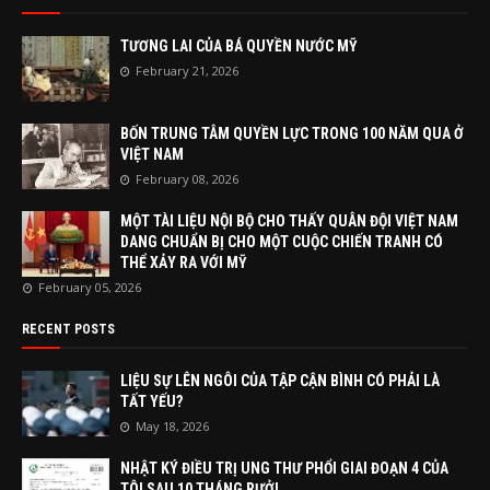
TƯƠNG LAI CỦA BÁ QUYỀN NƯỚC MỸ
February 21, 2026
BỐN TRUNG TÂM QUYỀN LỰC TRONG 100 NĂM QUA Ở
VIỆT NAM
February 08, 2026
MỘT TÀI LIỆU NỘI BỘ CHO THẤY QUÂN ĐỘI VIỆT NAM
DANG CHUẨN BỊ CHO MỘT CUỘC CHIẾN TRANH CÓ
THỂ XẢY RA VỚI MỸ
February 05, 2026
RECENT POSTS
LIỆU SỰ LÊN NGÔI CỦA TẬP CẬN BÌNH CÓ PHẢI LÀ
TẤT YẾU?
May 18, 2026
NHẬT KÝ ĐIỀU TRỊ UNG THƯ PHỔI GIAI ĐOẠN 4 CỦA
TÔI SAU 10 THÁNG RƯỞI