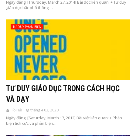
Ngày đăng: [Thursday, March 27, 2014] Bài đọc liên quan: + Tư duy
giáo dục bậc phổ thông …
TƯ DUY PHẢN BIỆN
TƯ DUY GIÁO DỤC TRONG CÁCH HỌC
VÀ DẠY
Hồ Hải
tháng 4 03, 2020
Ngày đăng: [Saturday, March 17, 2012] Bài viết liên quan: + Phản
biện tích cực và phản biện…