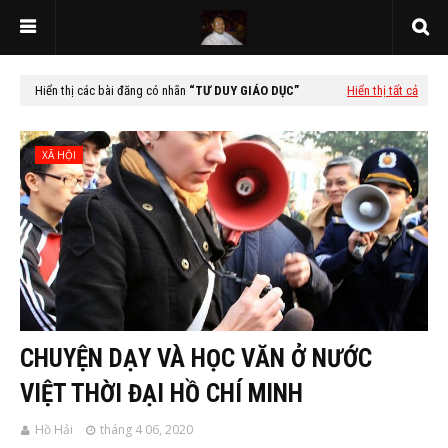
Hiển thị các bài đăng có nhãn
TƯ DUY GIÁO DỤC
Hiển thị tất cả
XÃ HỘI
CHUYỆN DẠY VÀ HỌC VĂN Ở NƯỚC
VIỆT THỜI ĐẠI HỒ CHÍ MINH
Hồ Hải
tháng 4 06, 2020