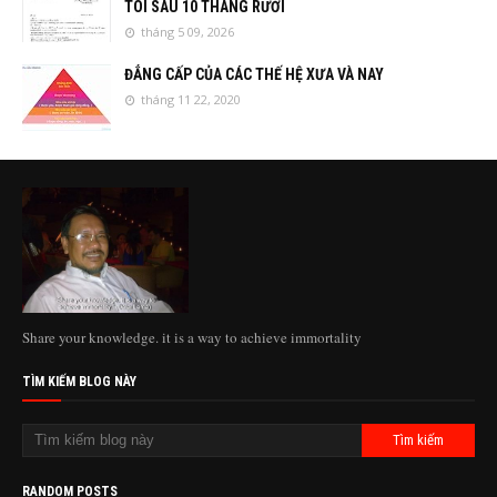
TÔI SAU 10 THÁNG RƯỞI
tháng 5 09, 2026
ĐẲNG CẤP CỦA CÁC THẾ HỆ XƯA VÀ NAY
tháng 11 22, 2020
Share your knowledge. it is a way to achieve immortality
TÌM KIẾM BLOG NÀY
RANDOM POSTS