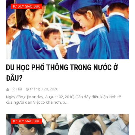
TƯ DUY GIÁO DỤC
DU HỌC PHỔ THÔNG TRONG NƯỚC Ở
ĐÂU?
Hồ Hải
tháng 3 28, 2020
Ngày đăng: [Monday, August 02, 2010] Gần đây điều kiện kinh tế
của người dân Việt có khá hơn, b…
TƯ DUY GIÁO DỤC