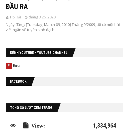
ĐẦU RA
Hồ Hải
tháng 3 26, 2020
Ngày đăng: [Tuesday, March 09, 2010] Tháng 9/2009, tôi có một bài
viết ngắn về tuyển sinh đại h…
KÊNH YOUTUBE - YOUTUBE CHANNEL
FACEBOOK
TỔNG SỐ LƯỢT XEM TRANG
1,334,964