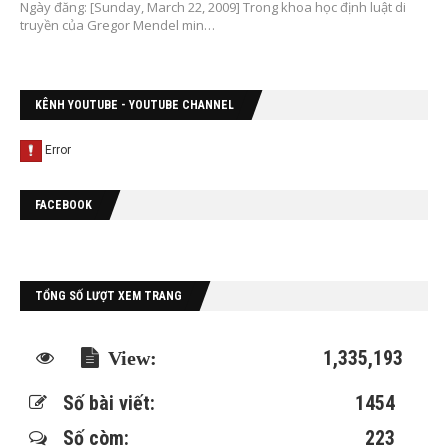
Ngày đăng: [Sunday, March 22, 2009] Trong khoa học định luật di
truyền của Gregor Mendel min…
KÊNH YOUTUBE - YOUTUBE CHANNEL
FACEBOOK
TỔNG SỐ LƯỢT XEM TRANG
1,335,193
Số bài viết:
1454
Số còm:
223