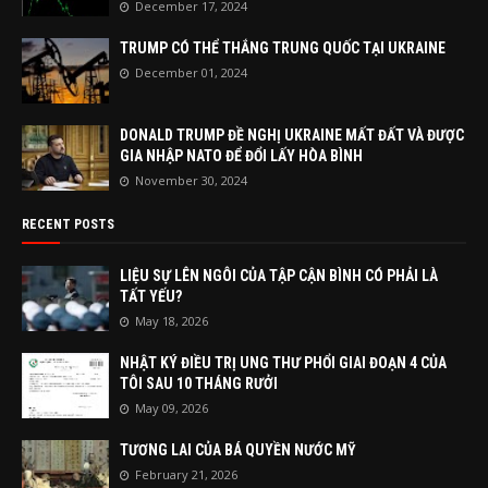
December 17, 2024
TRUMP CÓ THỂ THẮNG TRUNG QUỐC TẠI UKRAINE
December 01, 2024
DONALD TRUMP ĐỀ NGHỊ UKRAINE MẤT ĐẤT VÀ ĐƯỢC
GIA NHẬP NATO ĐỂ ĐỔI LẤY HÒA BÌNH
November 30, 2024
RECENT POSTS
LIỆU SỰ LÊN NGÔI CỦA TẬP CẬN BÌNH CÓ PHẢI LÀ
TẤT YẾU?
May 18, 2026
NHẬT KÝ ĐIỀU TRỊ UNG THƯ PHỔI GIAI ĐOẠN 4 CỦA
TÔI SAU 10 THÁNG RƯỞI
May 09, 2026
TƯƠNG LAI CỦA BÁ QUYỀN NƯỚC MỸ
February 21, 2026