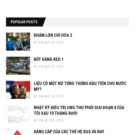
POPULAR POSTS
KHÁM LỚN CHÍ HÒA 2
tháng 9 04, 2023
BÓT HÀNG KEO 1
tháng 9 02, 2023
LIỆU CÓ MỘT NỮ TỔNG THỐNG ĐẦU TIÊN CHO NƯỚC
MỸ?
tháng 8 13, 2020
NHẬT KÝ ĐIỀU TRỊ UNG THƯ PHỔI GIAI ĐOẠN 4 CỦA
TÔI SAU 10 THÁNG RƯỞI
tháng 5 09, 2026
ĐẲNG CẤP CỦA CÁC THẾ HỆ XƯA VÀ NAY