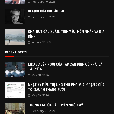
February 10, 2025
BI KỊCH CỦA CHU ÂN LAI
February 01, 2025
KHAI BÚT ĐẦU XUÂN: TÌNH YÊU, HÔN NHÂN VÀ GIA
ĐÌNH
January 29, 2025
RECENT POSTS
LIỆU SỰ LÊN NGÔI CỦA TẬP CẬN BÌNH CÓ PHẢI LÀ
TẤT YẾU?
May 18, 2026
NHẬT KÝ ĐIỀU TRỊ UNG THƯ PHỔI GIAI ĐOẠN 4 CỦA
TÔI SAU 10 THÁNG RƯỞI
May 09, 2026
TƯƠNG LAI CỦA BÁ QUYỀN NƯỚC MỸ
February 21, 2026