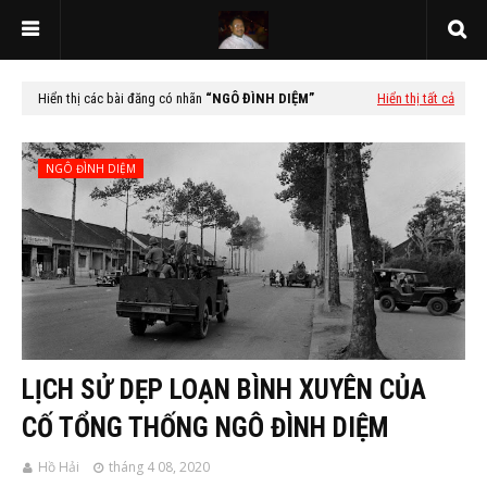
Hiển thị các bài đăng có nhãn
NGÔ ĐÌNH DIỆM
Hiển thị tất cả
NGÔ ĐÌNH DIỆM
LỊCH SỬ DẸP LOẠN BÌNH XUYÊN CỦA
CỐ TỔNG THỐNG NGÔ ĐÌNH DIỆM
Hồ Hải
tháng 4 08, 2020