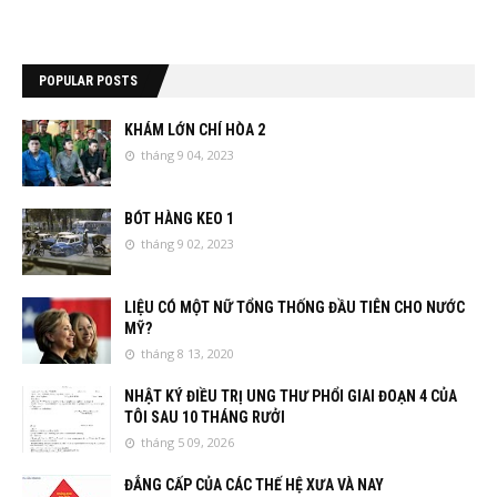
POPULAR POSTS
KHÁM LỚN CHÍ HÒA 2
tháng 9 04, 2023
BÓT HÀNG KEO 1
tháng 9 02, 2023
LIỆU CÓ MỘT NỮ TỔNG THỐNG ĐẦU TIÊN CHO NƯỚC
MỸ?
tháng 8 13, 2020
NHẬT KÝ ĐIỀU TRỊ UNG THƯ PHỔI GIAI ĐOẠN 4 CỦA
TÔI SAU 10 THÁNG RƯỞI
tháng 5 09, 2026
ĐẲNG CẤP CỦA CÁC THẾ HỆ XƯA VÀ NAY