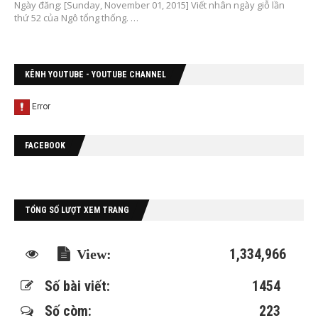
Ngày đăng: [Sunday, November 01, 2015] Viết nhân ngày giỗ lần
thứ 52 của Ngô tổng thống. …
KÊNH YOUTUBE - YOUTUBE CHANNEL
FACEBOOK
TỔNG SỐ LƯỢT XEM TRANG
1,334,966
Số bài viết:
1454
Số còm:
223