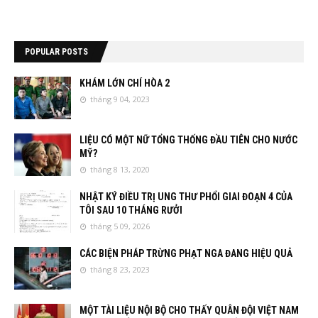
POPULAR POSTS
KHÁM LỚN CHÍ HÒA 2
tháng 9 04, 2023
LIỆU CÓ MỘT NỮ TỔNG THỐNG ĐẦU TIÊN CHO NƯỚC
MỸ?
tháng 8 13, 2020
NHẬT KÝ ĐIỀU TRỊ UNG THƯ PHỔI GIAI ĐOẠN 4 CỦA
TÔI SAU 10 THÁNG RƯỞI
tháng 5 09, 2026
CÁC BIỆN PHÁP TRỪNG PHẠT NGA ĐANG HIỆU QUẢ
tháng 8 23, 2023
MỘT TÀI LIỆU NỘI BỘ CHO THẤY QUÂN ĐỘI VIỆT NAM