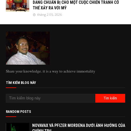
DANG CHUẨN BỊ CHO MỘT CUỘC CHIẾN TRANH CÓ
THỂ XẢY RA VỚI MỸ
tháng 2 05, 2026
Share your knowledge. it is a way to achieve immortality
TÌM KIẾM BLOG NÀY
RANDOM POSTS
NOVAVAX VÀ PFIZER MORDENA DƯỚI ẢNH HƯỞNG CỦA