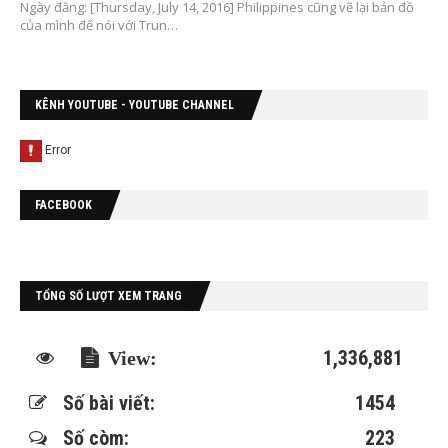
Ngày đăng: [Thursday, July 14, 2016] Philippines cũng vẽ lại bản đồ
của mình để nói với Trun…
KÊNH YOUTUBE - YOUTUBE CHANNEL
FACEBOOK
TỔNG SỐ LƯỢT XEM TRANG
1,336,881
Số bài viết:
1454
Số còm:
223