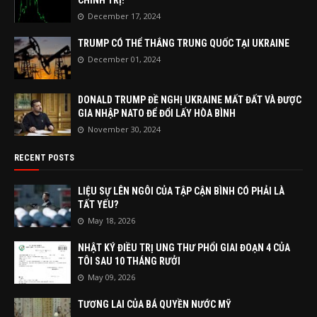
CHÍNH TRỊ!
December 17, 2024
TRUMP CÓ THỂ THẮNG TRUNG QUỐC TẠI UKRAINE
December 01, 2024
DONALD TRUMP ĐỀ NGHỊ UKRAINE MẤT ĐẤT VÀ ĐƯỢC
GIA NHẬP NATO ĐỂ ĐỔI LẤY HÒA BÌNH
November 30, 2024
RECENT POSTS
LIỆU SỰ LÊN NGÔI CỦA TẬP CẬN BÌNH CÓ PHẢI LÀ
TẤT YẾU?
May 18, 2026
NHẬT KÝ ĐIỀU TRỊ UNG THƯ PHỔI GIAI ĐOẠN 4 CỦA
TÔI SAU 10 THÁNG RƯỞI
May 09, 2026
TƯƠNG LAI CỦA BÁ QUYỀN NƯỚC MỸ