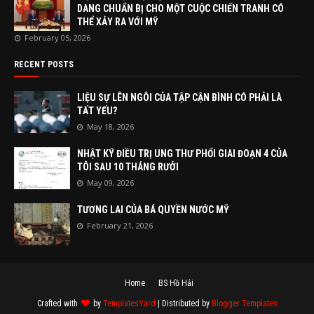
DANG CHUẨN BỊ CHO MỘT CUỘC CHIẾN TRANH CÓ
THỂ XẢY RA VỚI MỸ
February 05, 2026
RECENT POSTS
LIỆU SỰ LÊN NGÔI CỦA TẬP CẬN BÌNH CÓ PHẢI LÀ
TẤT YẾU?
May 18, 2026
NHẬT KÝ ĐIỀU TRỊ UNG THƯ PHỔI GIAI ĐOẠN 4 CỦA
TÔI SAU 10 THÁNG RƯỞI
May 09, 2026
TƯƠNG LAI CỦA BÁ QUYỀN NƯỚC MỸ
February 21, 2026
Home
BS Hồ Hải
Crafted with
by
TemplatesYard
| Distributed by
Blogger Templates