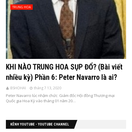
TRUNG HOA
KHI NÀO TRUNG HOA SỤP ĐỔ? (Bài viết
nhiều kỳ) Phần 6: Peter Navarro là ai?
BSHOHAI
tháng 7 13, 2020
Peter Navarro lúc nhậm chức Giám đốc Hội đồng Thương mại
Quốc gia Hoa Kỳ vào tháng 01 năm 20…
KÊNH YOUTUBE - YOUTUBE CHANNEL