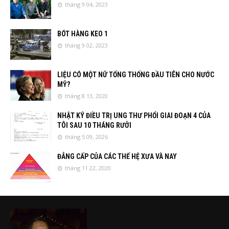
tháng 9 04, 2023
BÓT HÀNG KEO 1
tháng 9 02, 2023
LIỆU CÓ MỘT NỮ TỔNG THỐNG ĐẦU TIÊN CHO NƯỚC
MỸ?
tháng 8 13, 2020
NHẬT KÝ ĐIỀU TRỊ UNG THƯ PHỔI GIAI ĐOẠN 4 CỦA
TÔI SAU 10 THÁNG RƯỞI
tháng 5 09, 2026
ĐẲNG CẤP CỦA CÁC THẾ HỆ XƯA VÀ NAY
tháng 11 22, 2020