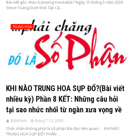
Bài viết gốc: Was Xi Jinping Inevitable? Ngày 15 tháng 5 năm 2026
Steve Tsang Dưới thời Tập Cậ…
TRUNG HOA
KHI NÀO TRUNG HOA SỤP ĐỔ?(Bài viết
nhiều kỳ) Phần 8 KẾT: Những câu hỏi
tại sao nhức nhối từ ngàn xưa vọng về
BSHOHAI
tháng 7 13, 2020
Chắc chắn không phải là số phận Bài đọc liên quan: - KHI NÀO
TRUNG HOA SỤP ĐỔ? PHẦN …