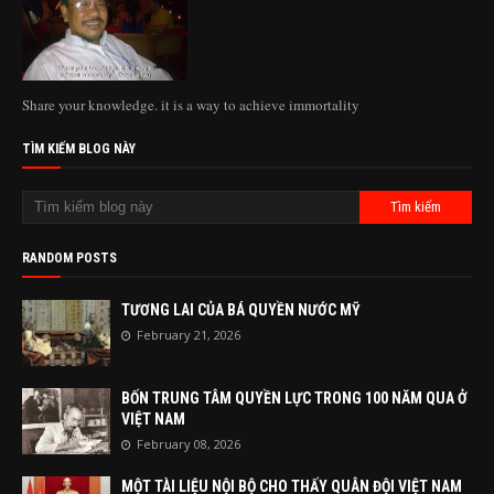
Share your knowledge. it is a way to achieve immortality
TÌM KIẾM BLOG NÀY
RANDOM POSTS
TƯƠNG LAI CỦA BÁ QUYỀN NƯỚC MỸ
February 21, 2026
BỐN TRUNG TÂM QUYỀN LỰC TRONG 100 NĂM QUA Ở
VIỆT NAM
February 08, 2026
MỘT TÀI LIỆU NỘI BỘ CHO THẤY QUÂN ĐỘI VIỆT NAM