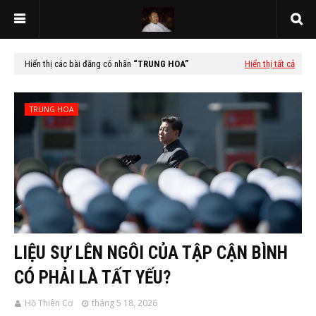
Hiển thị các bài đăng có nhãn
TRUNG HOA
Hiển thị tất cả
TRUNG HOA
LIỆU SỰ LÊN NGÔI CỦA TẬP CẬN BÌNH
CÓ PHẢI LÀ TẤT YẾU?
Hồ Thiên Cơ
tháng 5 18, 2026