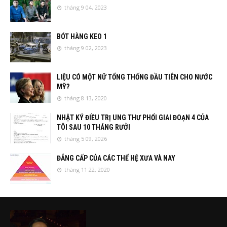
tháng 9 04, 2023
BÓT HÀNG KEO 1
tháng 9 02, 2023
LIỆU CÓ MỘT NỮ TỔNG THỐNG ĐẦU TIÊN CHO NƯỚC
MỸ?
tháng 8 13, 2020
NHẬT KÝ ĐIỀU TRỊ UNG THƯ PHỔI GIAI ĐOẠN 4 CỦA
TÔI SAU 10 THÁNG RƯỞI
tháng 5 09, 2026
ĐẲNG CẤP CỦA CÁC THẾ HỆ XƯA VÀ NAY
tháng 11 22, 2020