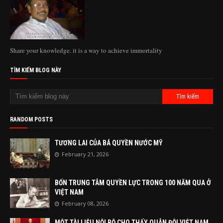
Share your knowledge. it is a way to achieve immortality
TÌM KIẾM BLOG NÀY
RANDOM POSTS
TƯƠNG LAI CỦA BÁ QUYỀN NƯỚC MỸ
February 21, 2026
BỐN TRUNG TÂM QUYỀN LỰC TRONG 100 NĂM QUA Ở
VIỆT NAM
February 08, 2026
MỘT TÀI LIỆU NỘI BỘ CHO THẤY QUÂN ĐỘI VIỆT NAM