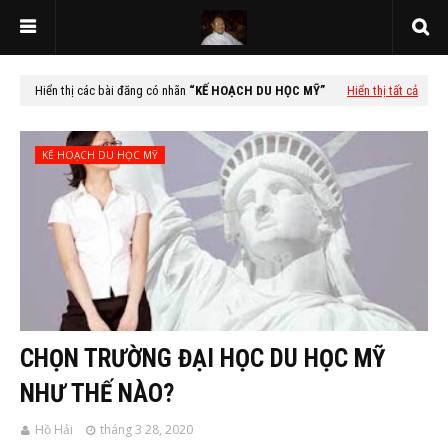
Hiển thị các bài đăng có nhãn
KẾ HOẠCH DU HỌC MỸ
Hiển thị tất cả
KẾ HOẠCH DU HỌC MỸ
CHỌN TRƯỜNG ĐẠI HỌC DU HỌC MỸ
NHƯ THẾ NÀO?
Hồ Hải
tháng 3 28, 2020