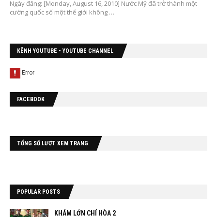
Ngày đăng: [Monday, August 16, 2010] Nước Mỹ đã trở thành một
cường quốc số một thế giới không …
KÊNH YOUTUBE - YOUTUBE CHANNEL
FACEBOOK
TỔNG SỐ LƯỢT XEM TRANG
POPULAR POSTS
KHÁM LỚN CHÍ HÒA 2