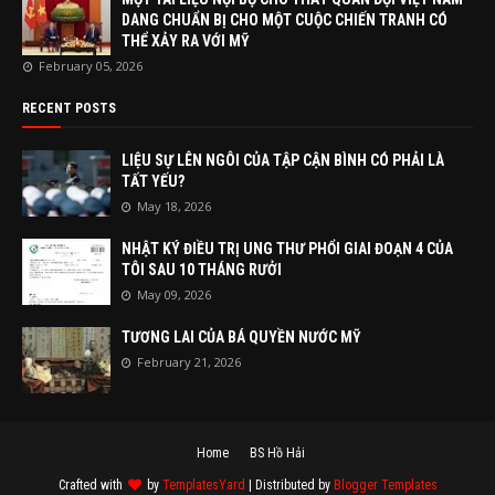
DANG CHUẨN BỊ CHO MỘT CUỘC CHIẾN TRANH CÓ
THỂ XẢY RA VỚI MỸ
February 05, 2026
RECENT POSTS
LIỆU SỰ LÊN NGÔI CỦA TẬP CẬN BÌNH CÓ PHẢI LÀ
TẤT YẾU?
May 18, 2026
NHẬT KÝ ĐIỀU TRỊ UNG THƯ PHỔI GIAI ĐOẠN 4 CỦA
TÔI SAU 10 THÁNG RƯỞI
May 09, 2026
TƯƠNG LAI CỦA BÁ QUYỀN NƯỚC MỸ
February 21, 2026
Home
BS Hồ Hải
Crafted with
by
TemplatesYard
| Distributed by
Blogger Templates