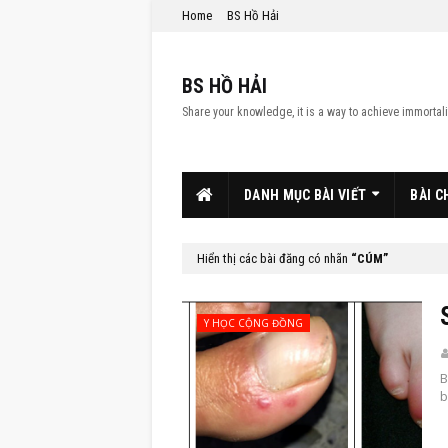
Home
BS Hồ Hải
BS HỒ HẢI
Share your knowledge, it is a way to achieve immortali
DANH MỤC BÀI VIẾT
BÀI C
Hiển thị các bài đăng có nhãn
CÚM
Y HỌC CỘNG ĐỒNG
B
b