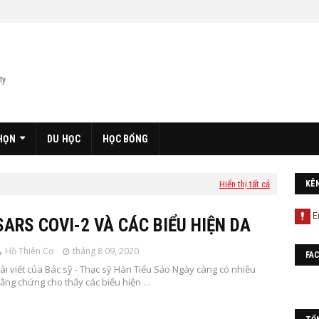
ty
HỌN
DU HỌC
HỌC BỔNG
Hiển thị tất cả
KÊ
SARS COVI-2 VÀ CÁC BIỂU HIỆN DA
Hồ Thiên Cơ
tháng 8 09, 2020
FA
ài viết của Bác sỹ - Thạc sỹ Hàn Tiểu Sảo Ngày càng có nhiều
ằng chứng cho thấy các biểu hiện …