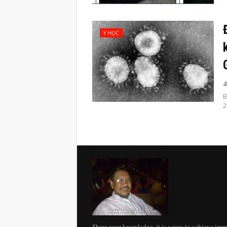
Y HỌC
B
2
Share your knowledge. it is a way to achieve imm