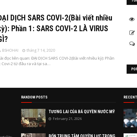
TỔ
ĐẠI DỊCH SARS COVI-2(Bài viết nhiều
kỳ): Phần 1: SARS COVI-2 LÀ VIRUS
GÌ?
BSHOHAI
tháng 7 14, 2020
ài đọc liên quan: ĐẠI DỊCH SARS COVI-2(Bài viết nhiều kỳ): Phần
: Covi-2 từ đâu ra và tại sa…
PO
RANDOM POSTS
RECENT
TƯƠNG LAI CỦA BÁ QUYỀN NƯỚC MỸ
February 21, 2026
BỐN TRUNG TÂM QUYỀN LỰC TRONG
ortality