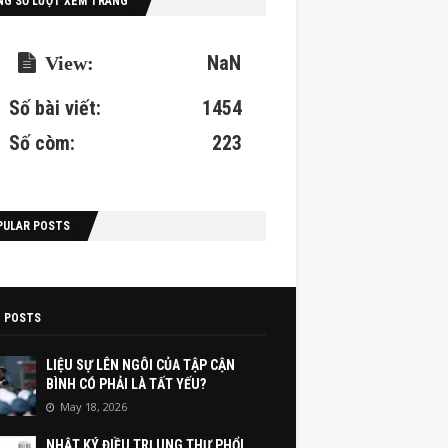
NG SỐ LƯỢT XEM TRANG
NaN
Số bài viết:
1454
Số còm:
223
PULAR POSTS
 POSTS
LIỆU SỰ LÊN NGÔI CỦA TẬP CẬN
BÌNH CÓ PHẢI LÀ TẤT YẾU?
May 18, 2026
NHẬT KÝ ĐIỀU TRỊ UNG THƯ PHỔI