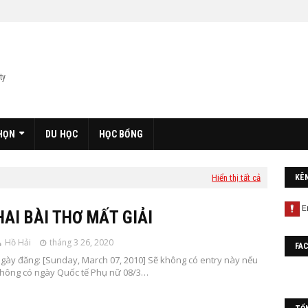
ty
HỌN
DU HỌC
HỌC BỔNG
Hiển thị tất cả
KÊ
HAI BÀI THƠ MẤT GIẢI
Hồ Hải
tháng 3 26, 2020
FA
gày đăng: [Sunday, March 07, 2010] Sẽ không có entry này nếu
hông có ngày Quốc tế Phụ nữ 08/3…