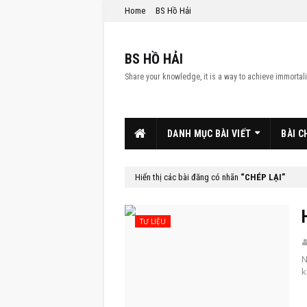
Home
BS Hồ Hải
BS HỒ HẢI
Share your knowledge, it is a way to achieve immortali
DANH MỤC BÀI VIẾT
BÀI C
Hiển thị các bài đăng có nhãn
CHÉP LẠI
TƯ LIỆU
N
k