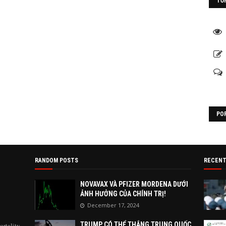
TỔ
PO
RANDOM POSTS
RECENT
NOVAVAX VÀ PFIZER MORDENA DƯỚI
ẢNH HƯỞNG CỦA CHÍNH TRỊ!
December 17, 2024
TRUMP CÓ THỂ THẮNG TRUNG QUỐC
ortality