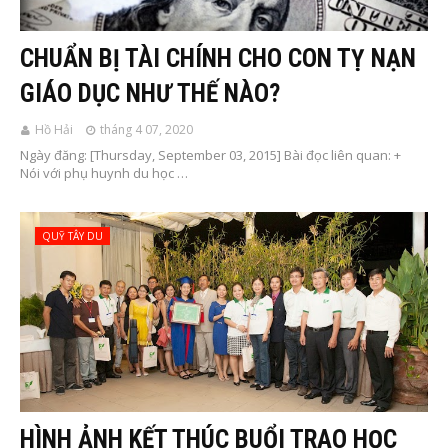
CHUẨN BỊ TÀI CHÍNH CHO CON TỴ NẠN
GIÁO DỤC NHƯ THẾ NÀO?
Hồ Hải
tháng 4 07, 2020
Ngày đăng: [Thursday, September 03, 2015] Bài đọc liên quan: +
Nói với phụ huynh du học …
QUỸ TÂY DU
HÌNH ẢNH KẾT THÚC BUỔI TRAO HỌC