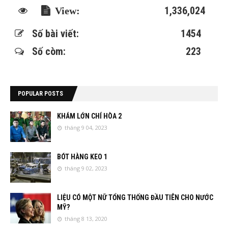
1,336,024
Số bài viết:
1454
Số còm:
223
POPULAR POSTS
KHÁM LỚN CHÍ HÒA 2
tháng 9 04, 2023
BÓT HÀNG KEO 1
tháng 9 02, 2023
LIỆU CÓ MỘT NỮ TỔNG THỐNG ĐẦU TIÊN CHO NƯỚC
MỸ?
tháng 8 13, 2020