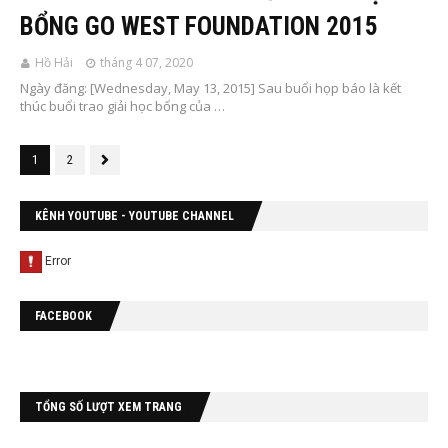
BỔNG GO WEST FOUNDATION 2015
Hồ Hải
tháng 4 07, 2020
Ngày đăng: [Wednesday, May 13, 2015] Sau buổi họp báo là kết
thúc buổi trao giải học bổng của …
1
2
KÊNH YOUTUBE - YOUTUBE CHANNEL
FACEBOOK
TỔNG SỐ LƯỢT XEM TRANG