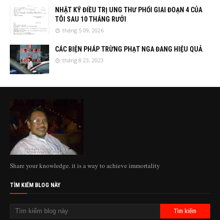
NHẬT KÝ ĐIỀU TRỊ UNG THƯ PHỔI GIAI ĐOẠN 4 CỦA
TÔI SAU 10 THÁNG RƯỞI
tháng 5 09, 2026
CÁC BIỆN PHÁP TRỪNG PHẠT NGA ĐANG HIỆU QUẢ
tháng 8 23, 2023
Share your knowledge. it is a way to achieve immortality
TÌM KIẾM BLOG NÀY