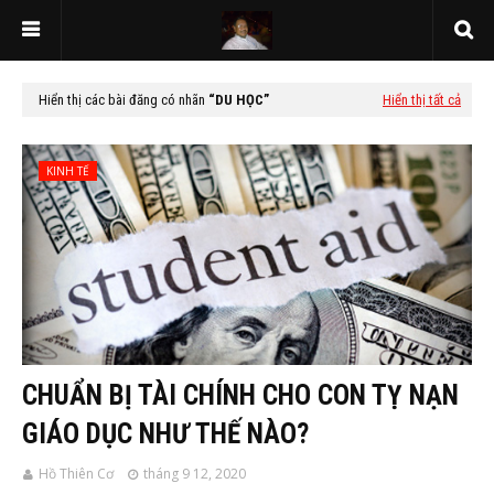
Hiển thị các bài đăng có nhãn
DU HỌC
Hiển thị tất cả
KINH TẾ
CHUẨN BỊ TÀI CHÍNH CHO CON TỴ NẠN
GIÁO DỤC NHƯ THẾ NÀO?
Hồ Thiên Cơ
tháng 9 12, 2020