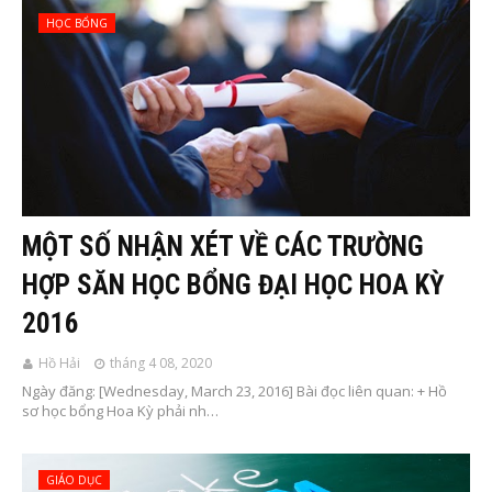
HỌC BỔNG
MỘT SỐ NHẬN XÉT VỀ CÁC TRƯỜNG
HỢP SĂN HỌC BỔNG ĐẠI HỌC HOA KỲ
2016
Hồ Hải
tháng 4 08, 2020
Ngày đăng: [Wednesday, March 23, 2016] Bài đọc liên quan: + Hồ
sơ học bổng Hoa Kỳ phải nh…
GIÁO DỤC