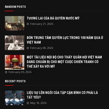
RANDOM POSTS
TƯƠNG LAI CỦA BÁ QUYỀN NƯỚC MỸ
February 21, 2026
BỐN TRUNG TÂM QUYỀN LỰC TRONG 100 NĂM QUA Ở
VIỆT NAM
February 08, 2026
MỘT TÀI LIỆU NỘI BỘ CHO THẤY QUÂN ĐỘI VIỆT NAM
DANG CHUẨN BỊ CHO MỘT CUỘC CHIẾN TRANH CÓ
THỂ XẢY RA VỚI MỸ
February 05, 2026
RECENT POSTS
LIỆU SỰ LÊN NGÔI CỦA TẬP CẬN BÌNH CÓ PHẢI LÀ
TẤT YẾU?
May 18, 2026