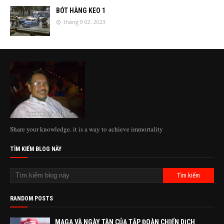
BÓT HÀNG KEO 1
tháng 9 02, 2023
Share your knowledge. it is a way to achieve immortality
TÌM KIẾM BLOG NÀY
RANDOM POSTS
MAGA VÀ NGÀY TÀN CỦA TẬP ĐOÀN CHIẾN DỊCH