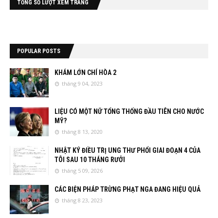
TỔNG SỐ LƯỢT XEM TRANG
POPULAR POSTS
KHÁM LỚN CHÍ HÒA 2
tháng 9 04, 2023
LIỆU CÓ MỘT NỮ TỔNG THỐNG ĐẦU TIÊN CHO NƯỚC
MỸ?
tháng 8 13, 2020
NHẬT KÝ ĐIỀU TRỊ UNG THƯ PHỔI GIAI ĐOẠN 4 CỦA
TÔI SAU 10 THÁNG RƯỞI
tháng 5 09, 2026
CÁC BIỆN PHÁP TRỪNG PHẠT NGA ĐANG HIỆU QUẢ
tháng 8 23, 2023