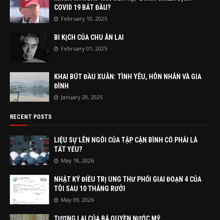
COVID 19 BẮT ĐẦU?
February 10, 2025
BI KỊCH CỦA CHU ÂN LAI
February 01, 2025
KHAI BÚT ĐẦU XUÂN: TÌNH YÊU, HÔN NHÂN VÀ GIA
ĐÌNH
January 29, 2025
RECENT POSTS
LIỆU SỰ LÊN NGÔI CỦA TẬP CẬN BÌNH CÓ PHẢI LÀ
TẤT YẾU?
May 18, 2026
NHẬT KÝ ĐIỀU TRỊ UNG THƯ PHỔI GIAI ĐOẠN 4 CỦA
TÔI SAU 10 THÁNG RƯỞI
May 09, 2026
TƯƠNG LAI CỦA BÁ QUYỀN NƯỚC MỸ