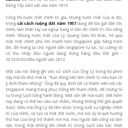
Đông Tây sầm uất vào năm 1819.
Cũng thì nước mắt chính trị gia, nhưng nước mắt của ai đó,
trong
cải cách ruộng đất năm 1957
dùng để lừa gạt dân tộc
mình, làm thân tay sai ngoại bang vì tiền đồ chính trị cho riêng
mình. Nhưng nước mắt của Lý Quang Diệu thì khác, nó qua
mặt một chính phủ lớn mạnh hơn Singapore gấp hàng trăm
lần, để mang lại cho người dân Singapore tự lực, tự cường và
có thu nhập đầu người đang đứng hàng đầu thế giới -
50.323USD/đầu người vào 2012.
Một câu nói đáng ghi vào sử sách của Ông Lý trong bộ phim
này mà tôi nhớ mãi là: "Bạn đừng nên làm chính trị nếu bạn có
ý định tham nhũng". Ông đã quy định tất cả thành viên nội các
Singapore mang trang phục trắng khi tham chính, để chứng tỏ
sự trong sạch bằng hành động. Một vấn đề mà nước Việt hôm
nay đang có thể lao vào vực thẳm, nhưng không thể giải quyết
được. Điều mà Ông Lý đã làm được trong suốt sự nghiệp chính
trị của mình, và tạo ra một đất nước, mà nơi ấy là quê hương
thứ hai của ông trở thành nơi mà, mọi người dân sống và làm
việc trong một không khí chính trị trong sạch vào bậc nhất