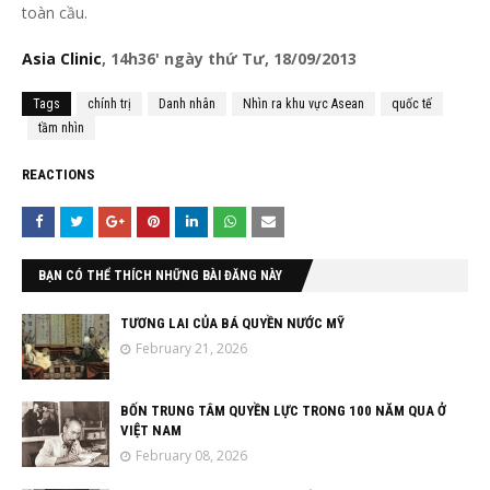
toàn cầu.
Asia Clinic
, 14h36' ngày thứ Tư, 18/09/2013
Tags
chính trị
Danh nhân
Nhìn ra khu vực Asean
quốc tế
tầm nhìn
REACTIONS
BẠN CÓ THỂ THÍCH NHỮNG BÀI ĐĂNG NÀY
TƯƠNG LAI CỦA BÁ QUYỀN NƯỚC MỸ
February 21, 2026
BỐN TRUNG TÂM QUYỀN LỰC TRONG 100 NĂM QUA Ở
VIỆT NAM
February 08, 2026