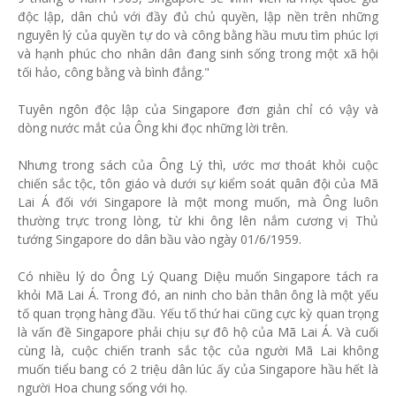
độc lập, dân chủ với đầy đủ chủ quyền, lập nền trên những
nguyên lý của quyền tự do và công bằng hầu mưu tìm phúc lợi
và hạnh phúc cho nhân dân đang sinh sống trong một xã hội
tối hảo, công bằng và bình đẳng."
Tuyên ngôn độc lập của Singapore đơn giản chỉ có vậy và
dòng nước mắt của Ông khi đọc những lời trên.
Nhưng trong sách của Ông Lý thì, ước mơ thoát khỏi cuộc
chiến sắc tộc, tôn giáo và dưới sự kiểm soát quân đội của Mã
Lai Á đối với Singapore là một mong muốn, mà Ông luôn
thường trực trong lòng, từ khi ông lên nắm cương vị Thủ
tướng Singapore do dân bầu vào ngày 01/6/1959.
Có nhiều lý do Ông Lý Quang Diệu muốn Singapore tách ra
khỏi Mã Lai Á. Trong đó, an ninh cho bản thân ông là một yếu
tố quan trọng hàng đầu. Yếu tố thứ hai cũng cực kỳ quan trọng
là vấn đề Singapore phải chịu sự đô hộ của Mã Lai Á. Và cuối
cùng là, cuộc chiến tranh sắc tộc của người Mã Lai không
muốn tiểu bang có 2 triệu dân lúc ấy của Singapore hầu hết là
người Hoa chung sống với họ.