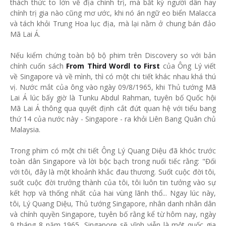
thách thức to lớn về địa chính trị, mà bất kỳ người dân hay
chính trị gia nào cũng mơ ước, khi nó án ngữ eo biển Malacca
và tách khỏi Trung Hoa lục địa, mà lại nằm ở chung bán đảo
Mã Lai Á.
Nếu kiểm chứng toàn bộ bộ phim trên Discovery so với bản
chính cuốn sách
From Third Wordl to First
của Ông Lý viết
về Singapore và về mình, thì có một chi tiết khác nhau khá thú
vị. Nước mắt của ông vào ngày 09/8/1965, khi Thủ tướng Mã
Lai Á lúc bấy giờ là Tunku Abdul Rahman, tuyên bố Quốc hội
Mã Lai Á thông qua quyết định cắt đứt quan hệ với tiểu bang
thứ 14 của nước này - Singapore - ra khỏi Liên Bang Quân chủ
Malaysia.
Trong phim có một chi tiết Ông Lý Quang Diệu đã khóc trước
toàn dân Singapore và lời bộc bạch trong nuối tiếc rằng: "Đối
với tôi, đây là một khoảnh khắc đau thương. Suốt cuộc đời tôi,
suốt cuộc đời trưởng thành của tôi, tôi luôn tin tưởng vào sự
kết hợp và thống nhất của hai vùng lãnh thổ... Ngay lúc này,
tôi, Lý Quang Diệu, Thủ tướng Singapore, nhân danh nhân dân
và chính quyền Singapore, tuyên bố rằng kể từ hôm nay, ngày
9 tháng 8 năm 1965, Singapore sẽ vĩnh viễn là một quốc gia