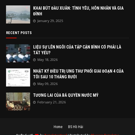
KHAI BÚT ĐẦU XUÂN: TÌNH YÊU, HÔN NHÂN VÀ GIA
ĐÌNH
January 29, 2025
RECENT POSTS
LIỆU SỰ LÊN NGÔI CỦA TẬP CẬN BÌNH CÓ PHẢI LÀ
TẤT YẾU?
May 18, 2026
NHẬT KÝ ĐIỀU TRỊ UNG THƯ PHỔI GIAI ĐOẠN 4 CỦA
TÔI SAU 10 THÁNG RƯỞI
May 09, 2026
TƯƠNG LAI CỦA BÁ QUYỀN NƯỚC MỸ
February 21, 2026
Home
BS Hồ Hải