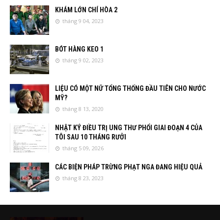
KHÁM LỚN CHÍ HÒA 2
tháng 9 04, 2023
BÓT HÀNG KEO 1
tháng 9 02, 2023
LIỆU CÓ MỘT NỮ TỔNG THỐNG ĐẦU TIÊN CHO NƯỚC
MỸ?
tháng 8 13, 2020
NHẬT KÝ ĐIỀU TRỊ UNG THƯ PHỔI GIAI ĐOẠN 4 CỦA
TÔI SAU 10 THÁNG RƯỞI
tháng 5 09, 2026
CÁC BIỆN PHÁP TRỪNG PHẠT NGA ĐANG HIỆU QUẢ
tháng 8 23, 2023