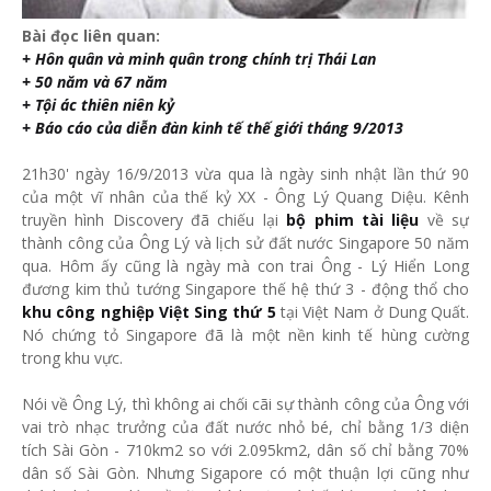
Bài đọc liên quan:
+ Hôn quân và minh quân trong chính trị Thái Lan
+ 50 năm và 67 năm
+ Tội ác thiên niên kỷ
+ Báo cáo của diễn đàn kinh tế thế giới tháng 9/2013
21h30' ngày 16/9/2013 vừa qua là ngày sinh nhật lần thứ 90
của một vĩ nhân của thế kỷ XX - Ông Lý Quang Diệu. Kênh
truyền hình Discovery đã chiếu lại
bộ phim tài liệu
về sự
thành công của Ông Lý và lịch sử đất nước Singapore 50 năm
qua. Hôm ấy cũng là ngày mà con trai Ông - Lý Hiển Long
đương kim thủ tướng Singapore thế hệ thứ 3 - động thổ cho
khu công nghiệp Việt Sing thứ 5
tại Việt Nam ở Dung Quất.
Nó chứng tỏ Singapore đã là một nền kinh tế hùng cường
trong khu vực.
Nói về Ông Lý, thì không ai chối cãi sự thành công của Ông với
vai trò nhạc trưởng của đất nước nhỏ bé, chỉ bằng 1/3 diện
tích Sài Gòn - 710km2 so với 2.095km2, dân số chỉ bằng 70%
dân số Sài Gòn. Nhưng Sigapore có một thuận lợi cũng như