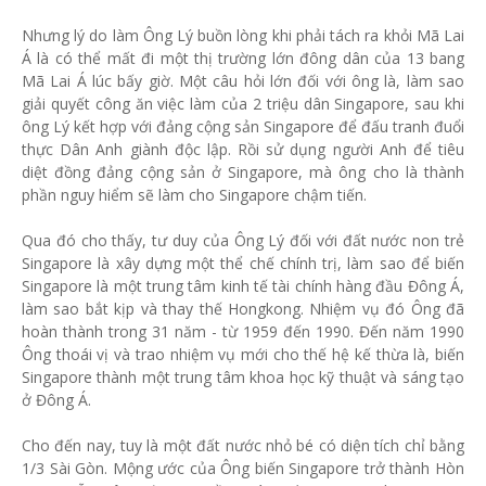
Nhưng lý do làm Ông Lý buồn lòng khi phải tách ra khỏi Mã Lai
Á là có thể mất đi một thị trường lớn đông dân của 13 bang
Mã Lai Á lúc bấy giờ. Một câu hỏi lớn đối với ông là, làm sao
giải quyết công ăn việc làm của 2 triệu dân Singapore, sau khi
ông Lý kết hợp với đảng cộng sản Singapore để đấu tranh đuổi
thực Dân Anh giành độc lập. Rồi sử dụng người Anh để tiêu
diệt đồng đảng cộng sản ở Singapore, mà ông cho là thành
phần nguy hiểm sẽ làm cho Singapore chậm tiến.
Qua đó cho thấy, tư duy của Ông Lý đối với đất nước non trẻ
Singapore là xây dựng một thể chế chính trị, làm sao để biến
Singapore là một trung tâm kinh tế tài chính hàng đầu Đông Á,
làm sao bắt kịp và thay thế Hongkong. Nhiệm vụ đó Ông đã
hoàn thành trong 31 năm - từ 1959 đến 1990. Đến năm 1990
Ông thoái vị và trao nhiệm vụ mới cho thế hệ kế thừa là, biến
Singapore thành một trung tâm khoa học kỹ thuật và sáng tạo
ở Đông Á.
Cho đến nay, tuy là một đất nước nhỏ bé có diện tích chỉ bằng
1/3 Sài Gòn. Mộng ước của Ông biến Singapore trở thành Hòn