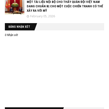
MỘT TÀI LIỆU NỘI BỘ CHO THẤY QUÂN ĐỘI VIỆT NAM
DANG CHUẨN BỊ CHO MỘT CUỘC CHIẾN TRANH CÓ THỂ
XẢY RA VỚI MỸ
February 05, 2026
ĐĂNG NHẬN XÉT
0 Nhận xét