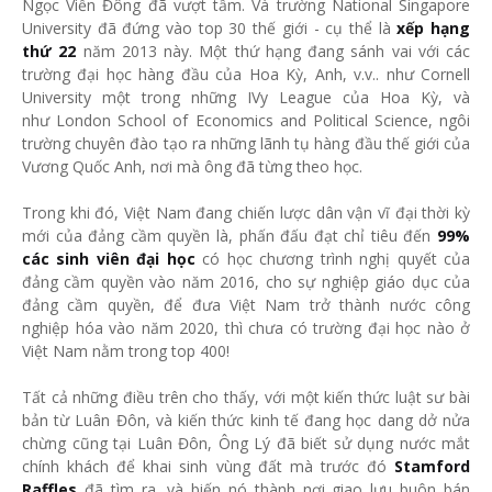
Ngọc Viễn Đông đã vượt tầm. Và trường National Singapore
University đã đứng vào top 30 thế giới - cụ thể là
xếp hạng
thứ 22
năm 2013 này. Một thứ hạng đang sánh vai với các
trường đại học hàng đầu của Hoa Kỳ, Anh, v.v.. như Cornell
University một trong những IVy League của Hoa Kỳ, và
như London School of Economics and Political Science, ngôi
trường chuyên đào tạo ra những lãnh tụ hàng đầu thế giới của
Vương Quốc Anh, nơi mà ông đã từng theo học.
Trong khi đó, Việt Nam đang chiến lược dân vận vĩ đại thời kỳ
mới của đảng cầm quyền là, phấn đấu đạt chỉ tiêu đến
99%
các sinh viên đại học
có học chương trình nghị quyết của
đảng cầm quyền vào năm 2016, cho sự nghiệp giáo dục của
đảng cầm quyền, để đưa Việt Nam trở thành nước công
nghiệp hóa vào năm 2020, thì chưa có trường đại học nào ở
Việt Nam nằm trong top 400!
Tất cả những điều trên cho thấy, với một kiến thức luật sư bài
bản từ Luân Đôn, và kiến thức kinh tế đang học dang dở nửa
chừng cũng tại Luân Đôn, Ông Lý đã biết sử dụng nước mắt
chính khách để khai sinh vùng đất mà trước đó
Stamford
Raffles
đã tìm ra, và biến nó thành nơi giao lưu buôn bán