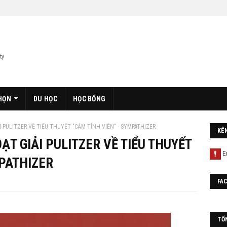
ty
HỌN
DU HỌC
HỌC BỔNG
 PULITZER VỀ TIỂU THUYẾT "CẢM TÌNH VIÊN" - SYMPATHIZER
KÊ
T GIẢI PULITZER VỀ TIỂU THUYẾT
MPATHIZER
FA
TỔ