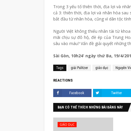
Trong 3 yếu tố thiên thời, địa lợi và 
cả 3: thiên thời, địa lợi và nhân hòa s
bắt đầu từ nhân hòa, cũng vì dân tộc tính 
Người Việt không thiếu nhân tài từ khoa
mãi chịu sự đô hộ, đè ép của Trung Hoa
sâu vào máu? Vấn đề giải quyết những t
Sài Gòn, 10h24' ngày thứ Ba, 19/4/20
Tags
giải Pulitzer
giáo dục
Nguyễn Vi
REACTIONS
Facebook
Twitter
BẠN CÓ THỂ THÍCH NHỮNG BÀI ĐĂNG NÀY
GIÁO DỤC