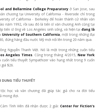
ool and Bellarmine College Preparatory
ở San Jose, sau
n chương tại University of California - Riverside chỉ trong
versity of California - Berkeley để hoàn thành cử nhân văn
ào năm 1992, rồi sau đó là tiến sĩ văn chương Anh cũng tại
p tiến sĩ ông về Los Angeles sinh sống, và hiện tại
đang là
ủa
University of Southern California
, một trong những đại
1880, đứng hàng đầu nước Mỹ mới nổi lên trong 20 năm qua.
a ông Nguyễn Thanh Việt. Nó là một trong những cuốn tiểu
Los Angeles Times
. Cũng trong tháng 4/2015,
New York
a cuốn tiểu thuyết Sympathizer vào hạng nhất trong 9 cuốn
 giá $26.
I DUNG TIỂU THUYẾT
tộc học và văn chương đã giúp tác giả cho ra đời tiểu
cả mong đợi.
ết Cảm Tình Viên đã nhận được 2 giải:
Center For Fiction's