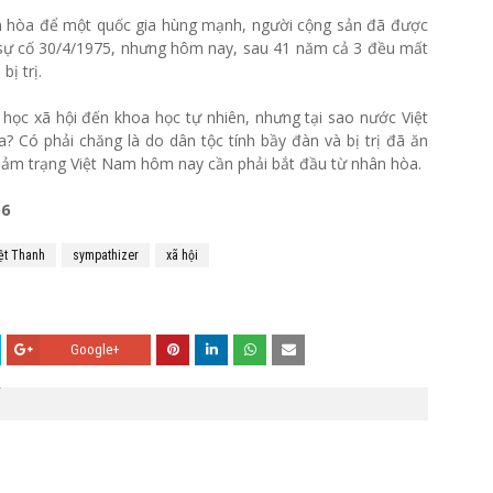
nhân hòa để một quốc gia hùng mạnh, người cộng sản đã được
au sự cố 30/4/1975, nhưng hôm nay, sau 41 năm cả 3 đều mất
bị trị.
 học xã hội đến khoa học tự nhiên, nhưng tại sao nước Việt
? Có phải chăng là do dân tộc tính bầy đàn và bị trị đã ăn
hảm trạng Việt Nam hôm nay cần phải bắt đầu từ nhân hòa.
16
ệt Thanh
sympathizer
xã hội
Google+