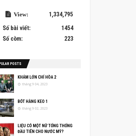
1,334,795
Số bài viết:
1454
Số còm:
223
PULAR POSTS
KHÁM LỚN CHÍ HÒA 2
tháng 9 04, 2023
BÓT HÀNG KEO 1
tháng 9 02, 2023
LIỆU CÓ MỘT NỮ TỔNG THỐNG
ĐẦU TIÊN CHO NƯỚC MỸ?