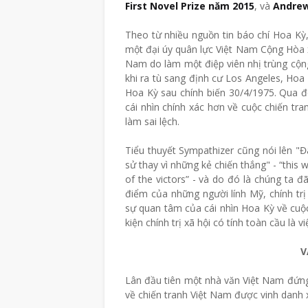
First Novel Prize năm 2015
, và
Andrew
Theo từ nhiều nguồn tin báo chí Hoa Kỳ, n
một đại úy quân lực Việt Nam Cộng Hòa xi
Nam do làm một điệp viên nhị trùng cộng
khi ra tù sang định cư Los Angeles, Hoa 
Hoa Kỳ sau chính biến 30/4/1975. Qua đ
cái nhìn chính xác hơn về cuộc chiến t
làm sai lệch.
Tiểu thuyết Sympathizer cũng nói lên "Đâ
sử thay vì những kẻ chiến thắng" - “this 
of the victors” - và do đó là chúng ta 
điểm của những người lính Mỹ, chính tr
sự quan tâm của cái nhìn Hoa Kỳ về cuộ
kiện chính trị xã hội có tính toàn cầu là 
V
Lân đầu tiên một nhà văn Việt Nam đứng 
về chiến tranh Việt Nam được vinh danh x