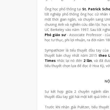
Ông học phổ thông tại
St. Patrick Sch
tốt nghiệp phổ thông ông học cử nhân vă
một thời gian ngắn, và chuyển sang Uni
chương Anh và nghiên cứu dân tộc học v
UC Berkeley vào năm 1997. Sau tốt nghiệ
Phó giáo sư
- Associate Professor - c
học tư thục, phi lợi nhuận, ra đời năm 
Sympathizer là tiểu thuyết đầu tay củ
thuyết bán chạy nhất năm 2015
theo 
Times
nhắc lại nó đến
2 lần
, và đã đư
tiểu thuyết chọn lựa để đọc ở Hoa Kỳ, với
NỘ
Sự kết hợp giữa 2 chuyên ngành dân 
thuyết đầu tay gặt hái một kết quả trên 
Trước khi nhận giải Pulitzer, tiểu thuy