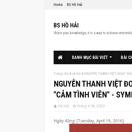
Home
BS Hồ Hải
BS HỒ HẢI
Share your knowledge, it is a way to achieve immortali
DANH MỤC BÀI VIẾT
BÀI C
Trang chủ
xã hội
NGUYỄN THANH VIỆT ĐOẠT GIẢI
NGUYỄN THANH VIỆT ĐOẠ
"CẢM TÌNH VIÊN" - SY
Hồ Hải
tháng 4 08, 2020
Ngày đăng: [Tuesday, April 19, 2016]