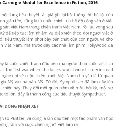
 Carnegie Medal for Excellence in Fiction, 2016
.
ội dung tiểu thuyết tác giả ghi lại hồi tưởng lời thú tội của
n giấu tên, cũng là tù nhân chính trị chế độ cộng sản ở Việt
 sản Việt Nam trong chiến tranh Việt Nam, rồi lưu vong sau
Kỳ để tiếp tục làm nhiệm vụ điệp viên theo dõi người Việt ở
ó, tiểu thuyết làm phơi bày bản chất của con người, và cho
ranh Việt Nam, mà trước đây các nhà làm phim Hollywood đã
y là cuộc chiến tranh đầu tiên mà người thua cuộc viết lịch
was the first war where the losers would write history instead
đã nghe nói về cuộc chiến tranh Việt Nam chủ yếu là từ quan
ị gia Mỹ và nhà báo Mỹ. Từ đó, Sympathizer đã làm dấy lên
c chiến này. Thay đổi một quan niệm về một thời kỳ, một sự
việc to lớn, đây là thành công của tiểu thuyết Sympathizer.
ÀI DÒNG NHẬN XÉT
vào Pulitzer, và cũng là lần đầu tiên một tác phẩm văn học
ứng tầm với cuộc chiến người Việt làm ra.