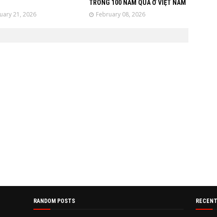
TRONG 100 NĂM QUA Ở VIỆT NAM
uary 21, 2026
February 08, 2026
RANDOM POSTS
RECENT