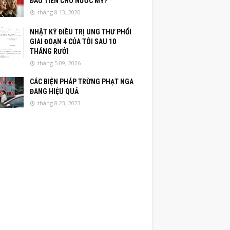
ĐẦU TIÊN CHO NƯỚC MỸ?
tháng 8 13, 2020
NHẬT KÝ ĐIỀU TRỊ UNG THƯ PHỔI
GIAI ĐOẠN 4 CỦA TÔI SAU 10
THÁNG RƯỞI
tháng 5 09, 2026
CÁC BIỆN PHÁP TRỪNG PHẠT NGA
ĐANG HIỆU QUẢ
tháng 8 23, 2023