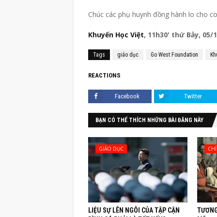
Chúc các phụ huynh đồng hành lo cho con
Khuyến Học Việt
, 11h30' thứ Bảy, 05/
Tags
giáo dục
Go West Foundation
Kh
REACTIONS
Facebook
Twitter
BẠN CÓ THỂ THÍCH NHỮNG BÀI ĐĂNG NÀY
GIÁO DỤC
CHÍ
LIỆU SỰ LÊN NGÔI CỦA TẬP CẬN
TƯƠNG