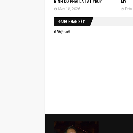
BÌNH CÓ PHẢI LÀ TẤT YẾU?
MỸ
May 18, 2026
Febr
ĐĂNG NHẬN XÉT
0 Nhận xét