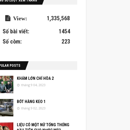
NG SỐ LƯỢT XEM TRANG
1,335,568
Số bài viết:
1454
Số còm:
223
PULAR POSTS
KHÁM LỚN CHÍ HÒA 2
tháng 9 04, 2023
BÓT HÀNG KEO 1
tháng 9 02, 2023
LIỆU CÓ MỘT NỮ TỔNG THỐNG