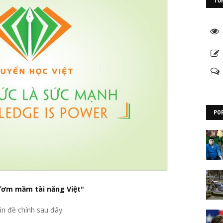
TỔ
PO
Ươm mầm tài năng Việt"
ấn đề chính sau đây: