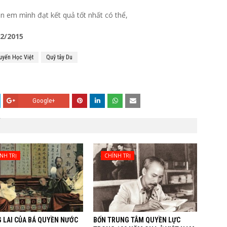
 em mình đạt kết quả tốt nhất có thể,
12/2015
uyến Học Việt
Quỹ tây Du
Google+
NH TRỊ
CHÍNH TRỊ
 LAI CỦA BÁ QUYỀN NƯỚC
BỐN TRUNG TÂM QUYỀN LỰC