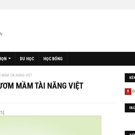
ty
HỌN
DU HỌC
HỌC BỔNG
 MẦM TÀI NĂNG VIỆT
KÊ
ƯƠM MẦM TÀI NĂNG VIỆT
FA
5]