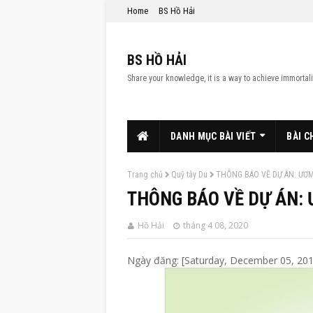
Home
BS Hồ Hải
BS HỒ HẢI
Share your knowledge, it is a way to achieve immortali
DANH MỤC BÀI VIẾT
BÀI C
Trang chủ
Quỹ tây Du
THÔNG BÁO VỀ DỰ ÁN: ƯƠM
THÔNG BÁO VỀ DỰ ÁN: 
Hồ Hải
tháng 4 08, 2020
Ngày đăng: [Saturday, December 05, 201