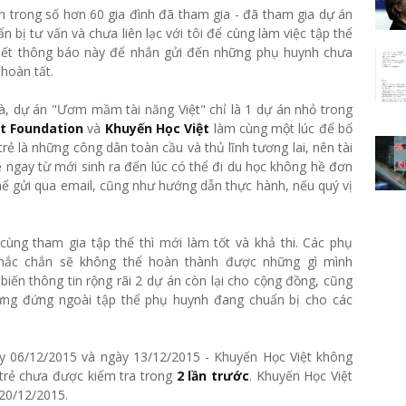
h trong số hơn 60 gia đình đã tham gia - đã tham gia dự án
ẩn bị tư vấn và chưa liên lạc với tôi để cùng làm việc tập thể
 viết thông báo này để nhắn gửi đến những phụ huynh chưa
hoàn tất.
à, dự án "Ươm mầm tài năng Việt" chỉ là 1 dự án nhỏ trong
t Foundation
và
Khuyến Học Việt
làm cùng một lúc để bổ
ẻ là những công dân toàn cầu và thủ lĩnh tương lai, nên tài
ẻ ngay từ mới sinh ra đến lúc có thể đi du học không hề đơn
hể gửi qua email, cũng như hướng dẫn thực hành, nếu quý vị
ùng tham gia tập thể thì mới làm tốt và khả thi. Các phụ
chắc chắn sẽ không thể hoàn thành được những gì mình
iến thông tin rộng rãi 2 dự án còn lại cho cộng đồng, cũng
ng đứng ngoài tập thể phụ huynh đang chuẩn bị cho các
ày 06/12/2015 và ngày 13/12/2015 - Khuyến Học Việt không
 trẻ chưa được kiểm tra trong
2 lần trước
. Khuyến Học Việt
 20/12/2015.