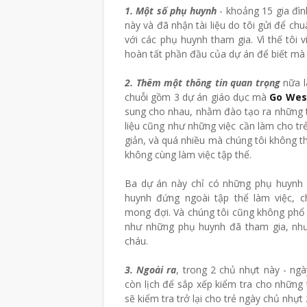
1. Một số phụ huynh
- khoảng 15 gia đìn
này và đã nhận tài liệu do tôi gửi để chu
với các phụ huynh tham gia. Vì thế tôi
hoàn tất phần đầu của dự án để biết mà 
2. Thêm một thông tin quan trọng
nữa l
chuỗi gồm 3 dự án giáo dục mà
Go Wes
sung cho nhau, nhằm đào tạo ra những tr
liệu cũng như những việc cần làm cho tr
giản, và quá nhiều mà chúng tôi không t
không cùng làm việc tập thể.
Ba dự án này chỉ có những phụ huynh c
huynh đứng ngoài tập thể làm việc, 
mong đợi. Và chúng tôi cũng không phổ b
như những phụ huynh đã tham gia, như
cháu.
3. Ngoài ra
, trong 2 chủ nhựt này - ng
còn lịch để sắp xếp kiểm tra cho những
sẽ kiểm tra trở lại cho trẻ ngày chủ nhựt