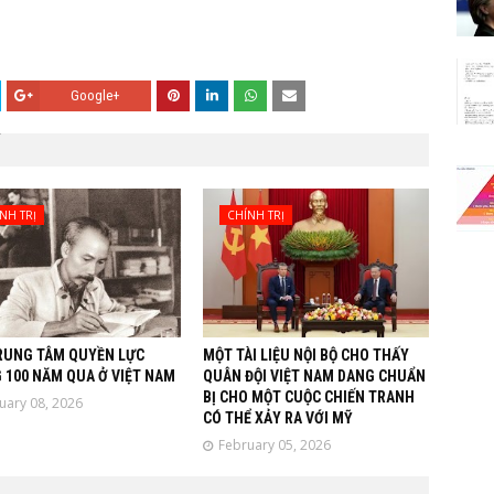
Google+
NH TRỊ
CHÍNH TRỊ
RUNG TÂM QUYỀN LỰC
MỘT TÀI LIỆU NỘI BỘ CHO THẤY
 100 NĂM QUA Ở VIỆT NAM
QUÂN ĐỘI VIỆT NAM DANG CHUẨN
BỊ CHO MỘT CUỘC CHIẾN TRANH
uary 08, 2026
CÓ THỂ XẢY RA VỚI MỸ
February 05, 2026