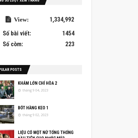
NG SỐ LƯỢT XEM TRANG
1,334,992
Số bài viết:
1454
Số còm:
223
PULAR POSTS
KHÁM LỚN CHÍ HÒA 2
tháng 9 04, 2023
BÓT HÀNG KEO 1
tháng 9 02, 2023
LIỆU CÓ MỘT NỮ TỔNG THỐNG