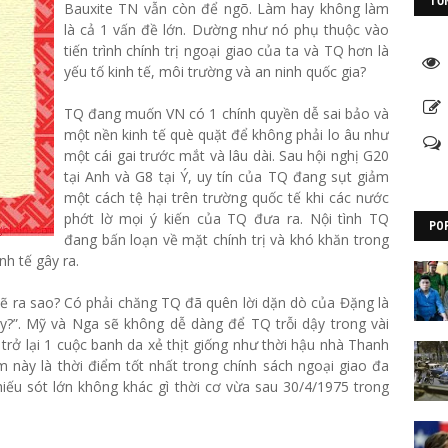
TỔ
Bauxite TN vẫn còn để ngõ. Làm hay không làm
là cả 1 vấn đề lớn. Dường như nó phụ thuộc vào
tiến trình chính trị ngoại giao của ta và TQ hơn là
yếu tố kinh tế, môi trường và an ninh quốc gia?
TQ đang muốn VN có 1 chính quyền dễ sai bảo và
một nền kinh tế què quặt để không phải lo âu như
một cái gai trước mắt và lâu dài. Sau hội nghị G20
tại Anh và G8 tại Ý, uy tín của TQ đang sụt giảm
một cách tệ hại trên trường quốc tế khi các nước
phớt lờ mọi ý kiến của TQ đưa ra. Nội tình TQ
PO
đang bấn loạn về mặt chính trị và khó khăn trong
nh tế gây ra.
sẽ ra sao? Có phải chăng TQ đã quên lời dặn dò của Đặng là
ậy?”. Mỹ và Nga sẽ không dễ dàng để TQ trỗi dậy trong vài
trở lại 1 cuộc banh da xẻ thịt giống như thời hậu nhà Thanh
 này là thời điểm tốt nhất trong chính sách ngoại giao đa
hiếu sót lớn không khác gì thời cơ vừa sau 30/4/1975 trong