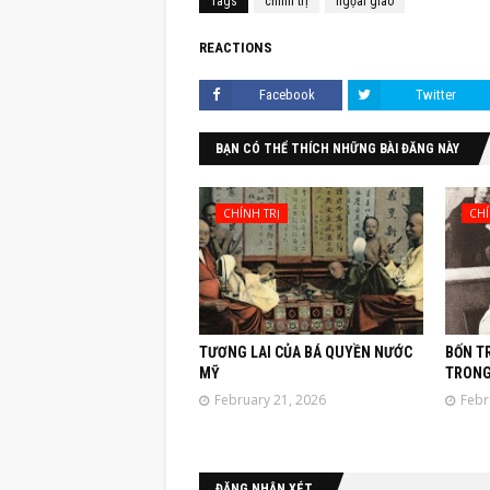
Tags
chính trị
ngọai giao
REACTIONS
Facebook
Twitter
BẠN CÓ THỂ THÍCH NHỮNG BÀI ĐĂNG NÀY
CHÍNH TRỊ
CHÍ
TƯƠNG LAI CỦA BÁ QUYỀN NƯỚC
BỐN T
MỸ
TRONG
February 21, 2026
Febr
ĐĂNG NHẬN XÉT