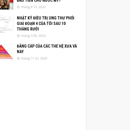
ĐẦU TIÊN CHO NƯỚC MỸ?
tháng 8 13, 2020
NHẬT KÝ ĐIỀU TRỊ UNG THƯ PHỔI
GIAI ĐOẠN 4 CỦA TÔI SAU 10
THÁNG RƯỞI
tháng 5 09, 2026
ĐẲNG CẤP CỦA CÁC THẾ HỆ XƯA VÀ
NAY
tháng 11 22, 2020