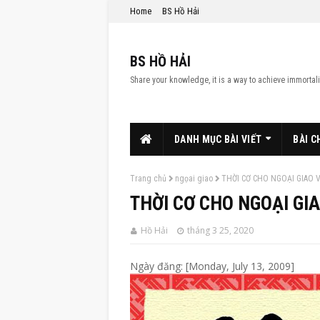
Home
BS Hồ Hải
BS HỒ HẢI
Share your knowledge, it is a way to achieve immortali
DANH MỤC BÀI VIẾT
BÀI C
Trang chủ
ngọai giao
THỜI CƠ CHO NGOẠI GIAO 
THỜI CƠ CHO NGOẠI GI
Hồ Hải
tháng 3 25, 2020
Ngày đăng: [Monday, July 13, 2009]