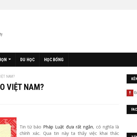
ty
HỌN
DU HỌC
HỌC BỔNG
VIỆT NAM?
KÊ
AO VIỆT NAM?
FA
Tin từ báo
Pháp Luật đưa rất ngắn
, có nghĩa là
chính xác. Qua tin này ta thấy việc khai thác