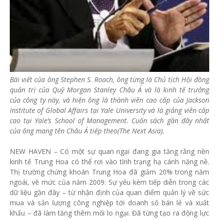
Bài viết của ông Stephen S. Roach, ông từng là Chủ tịch Hội đồng
quản trị của Quỹ Morgan Stanley Châu Á và là kinh tế trưởng
của công ty này, và hiện ông là thành viên cao cấp của Jackson
Institute of Global Affairs tại Yale University và là giảng viên cấp
cao tại Yale’s School of Management. Cuốn sách gần đây nhất
của ông mang tên Châu Á tiếp theo(The Next Asia).
NEW HAVEN – Có một sự quan ngại đang gia tăng rằng nền
kinh tế Trung Hoa có thể rơi vào tình trạng hạ cánh nặng nề.
Thị trường chứng khoán Trung Hoa đã giảm 20% trong năm
ngoái, về mức của năm 2009. Sự yếu kém tiếp diễn trong các
dữ liệu gần đây – từ nhận định của quan điểm quản lý về sức
mua và sản lượng công nghiệp tới doanh số bán lẻ và xuất
khẩu – đã làm tăng thêm mối lo ngại. Đã từng tạo ra động lực