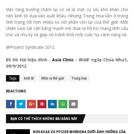
Việc tăng trưởng chậm lại có vẻ là một cú sốc khó khăn cho
nền kinh tế dựa vào xuất khấu. Nhưng Trung Hoa vẫn ở trong
tình trạng tốt hơn nhiều so với phần còn lại của thế giới. Một
chiến lược tái cân bằng mạnh mẽ đưa ra hỗ trợ mang tính cấu
trúc và chu kỳ sẽ giúp nó tránh khỏi một cuộc hạ cánh nặng nề.
@Project Syndicate 2012
BS Hồ Hải hiệu đính -
Asia Clinic
- 8h08' ngày Chúa Nhựt,
09/9/2012
Tags
kinh tế
Nhìn ra thế giới
Trung hoa
REACTIONS
BẠN CÓ THỂ THÍCH NHỮNG BÀI ĐĂNG NÀY
NOVAVAX VÀ PFIZER MORDENA DƯỚI ẢNH HƯỞNG CỦA