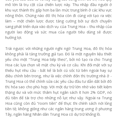
mô lớn là trụ cột của chiến lược này. Thu nhập đầu người ở
khu vực thành thị gấp hơn ba lần mức trung bình ở các khu vực
nông thôn. Chừng nào đô thị hóa còn đi cùng với tạo ra việc
làm – một chiến lược được tăng cường bởi sự dịch chuyển
sang phát triển dựa vào dịch vụ của Trung Hoa – thu nhập của
người lao động và sức mua của người tiêu dùng sẽ được
hưởng lợi.
Trái ngược với những người nghi ngờ Trung Hoa, đô thị hóa
không phải là tăng trưởng giả tạo. Đó là một nguyên liệu thiết
yếu cho một “Trung Hoa tiếp theo”, bởi nó tạo ra cho Trung
Hoa các lựa chọn về mặt chu kỳ và cơ cấu. Khi đối mặt với sự
thiếu hụt nhu cầu - bất kể là bởi cú sốc từ bên ngoài hay sự
điều chỉnh bên trong, như là việc chỉnh đốn thị trường nhà ở -
Trung Hoa có thể chỉnh sửa các yêu cầu đầu tư dẫn dắt bởi đô
thị hóa sao cho phù hợp. Với một dự trữ lớn nhờ vào tiết kiệm
thặng dư và với mức thâm hụt ngân sách ít hơn 2% GDP, nó
đủ tiền để tài trợ cho những nỗ lực như vậy. Ngoài ra Trung
Hoa cũng còn đủ “room tiền” để thực thi chính sách nới lỏng
tiền tệ; không giống như các ngân hàng trung ương ở phương
Tây, ngân hàng Nhân dân Trung Hoa có dự trữ khổng lồ.