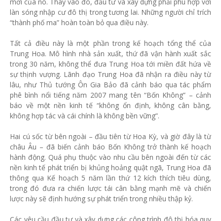
mới của nó. Thay vào đó, đầu tư và xây dựng phải phù hợp với
làn sóng nhập cư đô thị trong tương lai. Những người chỉ trích
“thành phố ma” hoàn toàn bỏ qua điều này.
Tất cả điều này là một phần trong kế hoạch tổng thể của
Trung Hoa. Mô hình nhà sản xuất, thứ đã vận hành xuất sắc
trong 30 năm, không thể đưa Trung Hoa tới miền đất hứa về
sự thịnh vượng. Lãnh đạo Trung Hoa đã nhận ra điều này từ
lâu, như Thủ tướng Ôn Gia Bảo đã cảnh báo qua tác phẩm
phê bình nổi tiếng năm 2007 mang tên “Bốn Không” – cảnh
báo về một nền kinh tế “không ổn định, không cân bằng,
không hợp tác và cái chính là không bền vững”.
Hai cú sốc từ bên ngoài – đầu tiên từ Hoa Kỳ, và giờ đây là từ
châu Âu – đã biến cảnh báo Bốn Không trở thành kế hoạch
hành động. Quá phụ thuộc vào nhu cầu bên ngoài đến từ các
nền kinh tế phát triển bị khủng hoảng quật ngã, Trung Hoa đã
thông qua Kế hoạch 5 năm lần thứ 12 kích thích tiêu dùng,
trong đó đưa ra chiến lược tái cân bằng mạnh mẽ và chiến
lược này sẽ định hướng sự phát triển trong nhiều thập kỷ.
Các yêu cầu đầu tư và xây dựng các công trình đô thị hóa quy