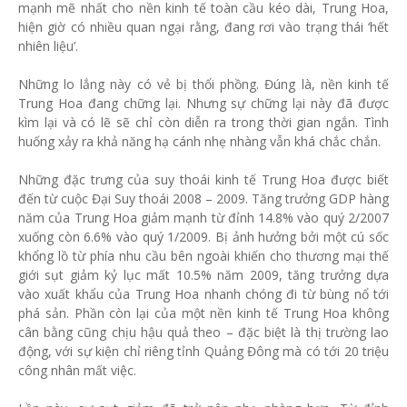
mạnh mẽ nhất cho nền kinh tế toàn cầu kéo dài, Trung Hoa,
hiện giờ có nhiều quan ngại rằng, đang rơi vào trạng thái ‘hết
nhiên liệu’.
Những lo lắng này có vẻ bị thổi phồng. Đúng là, nền kinh tế
Trung Hoa đang chững lại. Nhưng sự chững lại này đã được
kìm lại và có lẽ sẽ chỉ còn diễn ra trong thời gian ngắn. Tình
huống xảy ra khả năng hạ cánh nhẹ nhàng vẫn khá chắc chắn.
Những đặc trưng của suy thoái kinh tế Trung Hoa được biết
đến từ cuộc Đại Suy thoái 2008 – 2009. Tăng trưởng GDP hàng
năm của Trung Hoa giảm mạnh từ đỉnh 14.8% vào quý 2/2007
xuống còn 6.6% vào quý 1/2009. Bị ảnh hưởng bởi một cú sốc
khổng lồ từ phía nhu cầu bên ngoài khiến cho thương mại thế
giới sụt giảm kỷ lục mất 10.5% năm 2009, tăng trưởng dựa
vào xuất khẩu của Trung Hoa nhanh chóng đi từ bùng nổ tới
phá sản. Phần còn lại của một nền kinh tế Trung Hoa không
cân bằng cũng chịu hậu quả theo – đặc biệt là thị trường lao
động, với sự kiện chỉ riêng tỉnh Quảng Đông mà có tới 20 triệu
công nhân mất việc.