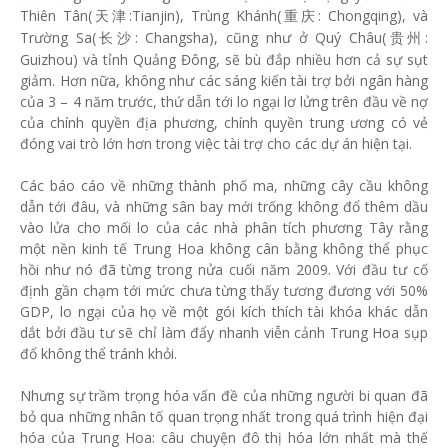
Thiên Tân(
:Tianjin), Trùng Khánh(
: Chongqing), và
天津
重庆
Trường Sa(
: Changsha), cũng như ở Quý Châu(
:
长沙
贵州
Guizhou) và tỉnh Quảng Đông, sẽ bù đắp nhiều hơn cả sự sụt
giảm. Hơn nữa, không như các sáng kiến tài trợ bởi ngân hàng
của 3 – 4 năm trước, thứ dẫn tới lo ngại lơ lửng trên đầu về nợ
của chính quyền địa phương, chính quyền trung ương có vẻ
đóng vai trò lớn hơn trong việc tài trợ cho các dự án hiện tại.
Các báo cáo về những thành phố ma, những cây cầu không
dẫn tới đâu, và những sân bay mới trống không đổ thêm dầu
vào lửa cho mối lo của các nhà phân tích phương Tây rằng
một nền kinh tế Trung Hoa không cân bằng không thể phục
hồi như nó đã từng trong nửa cuối năm 2009. Với đầu tư cố
định gần chạm tới mức chưa từng thấy tương đương với 50%
GDP, lo ngại của họ về một gói kích thích tài khóa khác dẫn
dắt bởi đầu tư sẽ chỉ làm đẩy nhanh viễn cảnh Trung Hoa sụp
đổ không thể tránh khỏi.
Nhưng sự trầm trọng hóa vấn đề của những người bi quan đã
bỏ qua những nhân tố quan trọng nhất trong quá trình hiện đại
hóa của Trung Hoa: câu chuyện đô thị hóa lớn nhất mà thế