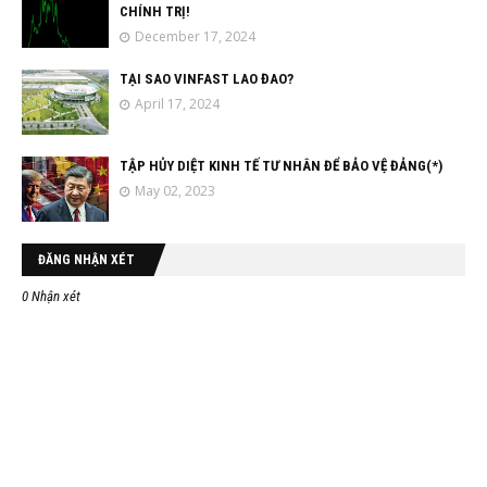
CHÍNH TRỊ!
December 17, 2024
TẠI SAO VINFAST LAO ĐAO?
April 17, 2024
TẬP HỦY DIỆT KINH TẾ TƯ NHÂN ĐỂ BẢO VỆ ĐẢNG(*)
May 02, 2023
ĐĂNG NHẬN XÉT
0 Nhận xét