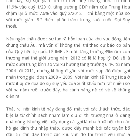
Lần này, sự sụt giảm đã trở nên nhẹ nhàng hơn. Từ đỉnh
11.9% vào quý 1/2010, tăng trưởng GDP năm của Trung Hoa
chậm lại ở mức 7.6% vào quý 2/2012 – chỉ bằng một nửa so
với mức giảm 8.2 điểm phần trăm trong suốt cuộc Đại Suy
thoái.
Nếu ngăn chặn được sự tan rã hỗn loạn của khu vực đồng tiền
chung châu Âu, mà vốn dĩ không thể, thì theo dự báo cơ bản
của Quỹ tiền tệ quốc tế IMF về mức tăng trưởng 4%/năm của
thương mại thế giới trong năm 2012 có lẽ là hợp lý. Đó sẽ là
mức dưới trung bình so với xu hướng tăng trưởng 6.4% từ năm
2004 tới 2011, nhưng không ở gần với mức sụp đổ được ghi
nhận trong giai đoạn 2008 – 2009. Với nền kinh tế Trung Hoa ở
mức ít bị đe dọa do sự suy yếu của xuất khẩu hơn rất nhiều so
với ba năm rưỡi trước đây, hạ cánh nặng nề có vẻ sẽ không
diễn ra.
Thật ra, nền kinh tế này đang đối mặt với các thách thức, đặc
biệt là từ chính sách nhằm làm dịu đi thị trường nhà ở đang
quá nóng. Nhưng việc xây dựng cái gọi là nhà ở xã hội cho các
hộ gia đình thu nhập thấp, được đẩy mạnh bởi các tuyên bố
đầu tư gần đây trong các khu vực đô thị trọng yếu như là