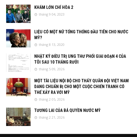
KHÁM LỚN CHÍ HÒA 2
tháng 9 04, 2023
LIỆU CÓ MỘT NỮ TỔNG THỐNG ĐẦU TIÊN CHO NƯỚC
MỸ?
tháng 8 13, 2020
NHẬT KÝ ĐIỀU TRỊ UNG THƯ PHỔI GIAI ĐOẠN 4 CỦA
TÔI SAU 10 THÁNG RƯỞI
tháng 5 09, 2026
MỘT TÀI LIỆU NỘI BỘ CHO THẤY QUÂN ĐỘI VIỆT NAM
DANG CHUẨN BỊ CHO MỘT CUỘC CHIẾN TRANH CÓ
THỂ XẢY RA VỚI MỸ
tháng 2 05, 2026
TƯƠNG LAI CỦA BÁ QUYỀN NƯỚC MỸ
tháng 2 21, 2026