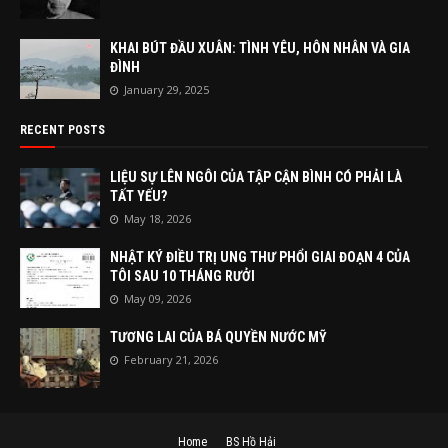
KHAI BÚT ĐẦU XUÂN: TÌNH YÊU, HÔN NHÂN VÀ GIA
ĐÌNH
January 29, 2025
RECENT POSTS
LIỆU SỰ LÊN NGÔI CỦA TẬP CẬN BÌNH CÓ PHẢI LÀ
TẤT YẾU?
May 18, 2026
NHẬT KÝ ĐIỀU TRỊ UNG THƯ PHỔI GIAI ĐOẠN 4 CỦA
TÔI SAU 10 THÁNG RƯỞI
May 09, 2026
TƯƠNG LAI CỦA BÁ QUYỀN NƯỚC MỸ
February 21, 2026
Home
BS Hồ Hải