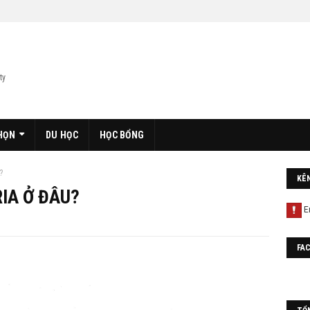
ty
HỌN
DU HỌC
HỌC BỔNG
?
KÊ
RIA Ở ĐÂU?
FA