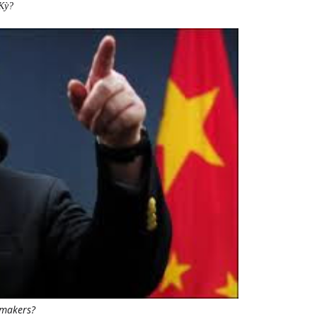
 Kỳ?
emakers?