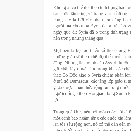
Không
ai có thể
dõi theo
tình trạng bạo lự
các cuộc tấn công
vũ
trang
vào
số đông
t
trang này là
bởi các phe
nhóm
ủng hộ
người
mà
cho
rằng
Syria
đang
trên bờ v
ngày
qua
đi
:
Syria
đã
ở trong
tình trạng
nên
trong những tháng qua.
Một bên
là
bộ tộc thiểu số
theo dòng H
những
giáo sĩ theo chế độ
thế
quyền dò
đảng
.
Nhưng
liên minh của
Assad
thì
rộn
giữ
chặt lấy
quyền
lực
trong
khi
các ch
theo Cơ Đốc giáo ở Syria chiếm phần lớn
ở thủ đô Damascus, các tầng lớp giáo sĩ t
gì đã được nhận thức rộng rãi trong nước 
người đối lập theo Hồi giáo dòng Sunni 
lực.
Trong quá khứ, nếu nói một cuộc nội chiế
một cảnh báo ngầm rằng các quốc gia lán
lan tỏa sâu rộng hơn, nó có thể dẫn đến 
ngay trước mắt, các quốc gia quan tâm