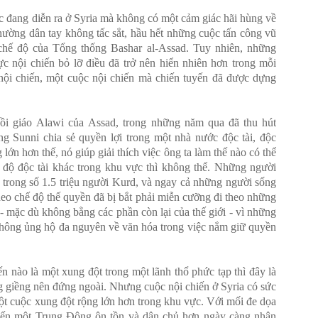
c
đang
diễn
ra
ở Syria
mà
không
có
một cảm giác
hãi hùng
về
hường dân
tay
không
tấc sắt
,
hầu hết những cuộc tấn công vũ
chế độ của Tổng thống
Bashar
al
-
Assad.
Tuy
nhiên
,
những
ực
nội chiến
bỏ lỡ
điều
đã
trở
nên
hiển nhiên
hơn
trong mỗi
nội
chiến
,
một
cuộc nội chiến mà
chiến tuyến đã được dựng
ồi giáo
Alawi
của
Assad,
trong những năm qua
đã thu hút
ng
Sunni
chia sẻ
quyền lợi trong
một nhà nước độc tài
,
độc
g
lớn
hơn
thế
,
nó
giúp
giải
thích
việc
ông
ta
làm thế nào có thể
ế độ
độc tài
khác
trong khu vực
thì
không
thể
.
Những người
 trong số 1.5 triệu người Kurd, và ngay cả những người sống
heo chế độ thế quyền đã bị bắt phải miễn cưỡng đi theo những
- mặc dù không bằng các phần còn lại của thế giới - vì những
không ủng hộ đa nguyên về văn hóa trong việc nắm giữ quyền
n nào là một xung đột trong một lãnh thổ phức tạp thì đây là
g giềng nên đứng ngoài. Nhưng cuộc nội chiến ở Syria có sức
một cuộc xung đột rộng lớn hơn trong khu vực. Với mối đe dọa
 đến một Trung Đông ôn tồn và dân chủ hơn ngày càng nhận