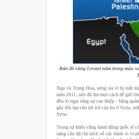
Bản đồ vùng Levant nằm trong màu xan
Nga và Trung Hoa, sưng sỉa vì bị mất m
năm 2011, nên đã tìm mọi cách để giữ ch
đều lo ngại rằng sự can thiệp - bằng quân
gây tổn hại cho lợi ích của họ ở Syria, n
Syria.
Trong sự thiếu vắng hành động quốc tế c
nặng cân đã chỉ trích về các hành vi vi