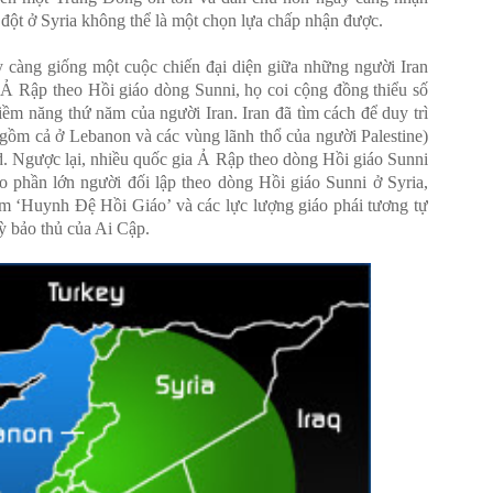
g đột ở Syria không thể là một chọn lựa chấp nhận được.
y càng giống một cuộc chiến đại diện giữa những người Iran
 Ả Rập theo Hồi giáo dòng Sunni, họ coi cộng đồng thiểu số
iềm năng thứ năm của người Iran. Iran đã tìm cách để duy trì
gồm cả ở Lebanon và các vùng lãnh thổ của người Palestine)
d. Ngược lại, nhiều quốc gia Ả Rập theo dòng Hồi giáo Sunni
 phần lớn người đối lập theo dòng Hồi giáo Sunni ở Syria,
 ‘Huynh Đệ Hồi Giáo’ và các lực lượng giáo phái tương tự
ỳ bảo thủ của Ai Cập.