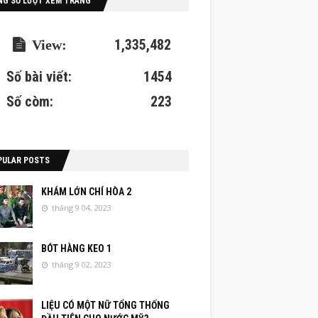
NG SỐ LƯỢT XEM TRANG
1,335,482
Số bài viết:
1454
Số còm:
223
PULAR POSTS
KHÁM LỚN CHÍ HÒA 2
tháng 9 04, 2023
BÓT HÀNG KEO 1
tháng 9 02, 2023
LIỆU CÓ MỘT NỮ TỔNG THỐNG