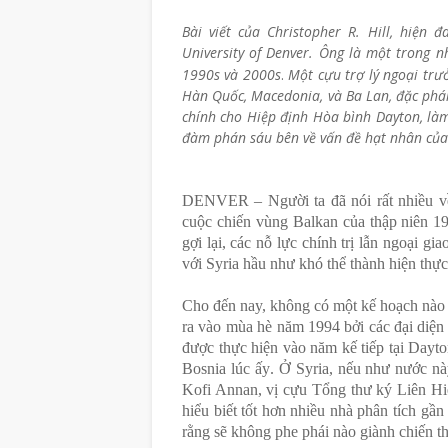
Bài viết của Christopher R. Hill,
hiện đ
University of
Denver
.
Ông là
một trong n
1990
s
và 2000
s
.
Một cựu trợ lý ngoại trưở
Hàn Quốc, Macedonia, và Ba Lan, đặc phá
chính cho Hiệp định Hòa bình Dayton, làm
đàm phán sáu bên về vấn đề hạt nhân của
DENVER
– Người ta đã nói rất nhiều 
cuộc chiến vùng Balkan của thập niên 19
gợi lại,
các nỗ lực
chính trị
lẫn
ngoại
gia
với Syria
hầu như
khó
thể thành hiện thực
Cho đ
ến nay, không có
một kế hoạch nào
ra vào mùa hè năm 1994 bởi
các
đại diện
được
thực hiện vào năm
kế tiếp
tại Dayto
Bosnia lúc ấy
. Ở Syria, nếu
như nước n
Kofi Annan
, vị
cựu Tổng thư ký
Liên Hi
hiểu biết tốt hơn nhiều nhà phân tích gần
rằng sẽ không phe phái nào giành chiến th