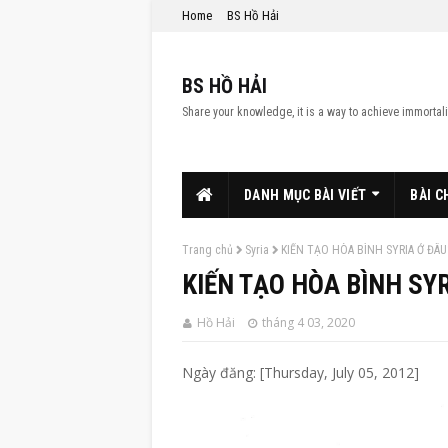
Home
BS Hồ Hải
BS HỒ HẢI
Share your knowledge, it is a way to achieve immortali
DANH MỤC BÀI VIẾT
BÀI C
Trang chủ
Syria
KIẾN TẠO HÒA BÌNH SYRIA Ở ĐÂU
KIẾN TẠO HÒA BÌNH SY
Hồ Hải
tháng 4 03, 2020
Ngày đăng: [Thursday, July 05, 2012]