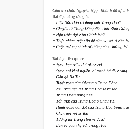
Cảm ơn cháu Nguyễn Ngọc Khánh đã dịch bà
Bài đọc cùng tác giả:
+ Liệu Bắc Hàn có đang mất Trung Hoa?
+ Chuyển từ Trung Đông đến Thái Bình Dươn
+ Hậu triều đại Kim Chính Nhật
+ Thực phẩm, một vấn đề cần suy xét ở Bắc H
+ Cuộc trường chinh từ thông cáo Thượng Hả
Bài đọc liên quan:
+ Syria hậu triều đại al-Assad
+ Syria nơi khởi nguồn lại tranh bá đồ vương
+ Gân gà Ba Tư
+ Tuyệt vọng của Obama ở Trung Đông
+ Nếu Iran gục thì Trung Hoa sẽ ra sao?
+ Trung Đông bừng tỉnh
+ Tổn thất của Trung Hoa ở Châu Phi
+ Hành động dại dột của Trung Hoa trong trư
+ Chăn gối với kẻ thù
+ Tương lai Trung Hoa về đâu?
+ Bàn về quan hệ với Trung Hoa