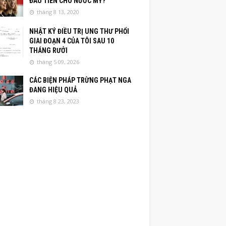
ĐẦU TIÊN CHO NƯỚC MỸ?
tháng 8 13, 2020
NHẬT KÝ ĐIỀU TRỊ UNG THƯ PHỔI
GIAI ĐOẠN 4 CỦA TÔI SAU 10
THÁNG RƯỞI
tháng 5 09, 2026
CÁC BIỆN PHÁP TRỪNG PHẠT NGA
ĐANG HIỆU QUẢ
tháng 8 23, 2023