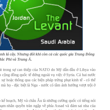
h lá cây. Nhưng đôi khi còn cả các quốc gia Trung Đông
Bắc Phi và Trung Á.
ặt trong sự can thiệp của NATO do Mỹ dẫn đầu ở Libya vào
o cộng đồng quốc tế đứng ngoài vụ việc ở Syria. Cả hai nước
 sự hoặc thông qua các biện pháp trừng phạt kinh tế - có thể
ơi mà họ - đặc biệt là Nga - nước có tầm ảnh hưởng vượt trội ở
ó kế hoạch, Mỹ và châu Âu là những cường quốc có tiếng nói
 phạm nhân quyền tràn ngập về phía Assad và đám sai nha của