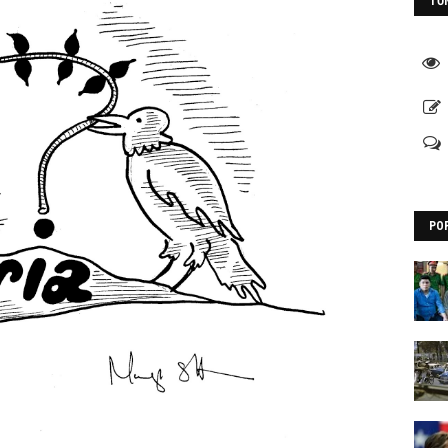
TỔ
PO