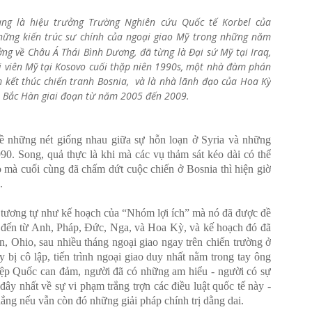
ang
là hiệu trưởng
Trường Nghiên cứu Quốc tế Korbel của
hững kiến
trúc sư chính của ngoại giao Mỹ trong những năm
ng về Châu Á Thái Bình Dương, đã từng là Đại sứ Mỹ tại Iraq,
i viên Mỹ tại Kosovo cuối thặp niên 1990s, một nhà đàm phán
 kết thúc chiến tranh Bosnia, và là nhà lãnh đạo của Hoa Kỳ
 Bắc Hàn giai đoạn từ năm 2005 đến 2009.
về những nét giống nhau giữa sự hỗn loạn ở Syria và những
90. Song, quả thực là khi mà các vụ thảm sát kéo dài có thể
o
mà cuối cùng
đã
chấm dứt
cuộc
chiến
ở Bosnia
thì hiện giờ
.
tương tự như kế hoạch
của “
Nhóm
lợi ích”
mà
nó đã
được
đề
đến
từ Anh, Pháp, Đức, Nga, và Hoa Kỳ, và
kế hoạch đó đã
n, Ohio, sau nhiều tháng
ngoại giao
ngay trên chiến
trường
ở
ày
bị
cô lập, tiến trình
ngoại giao
duy nhất nằm
trong tay
ông
ệp Quốc can đảm
, người đã
có những am
hiểu
- người có sự
 đây nhất về sự vi phạm trắng trợn các điều luật quốc tế này -
ắng nếu vẫn còn đó những giải pháp chính trị dằng dai.