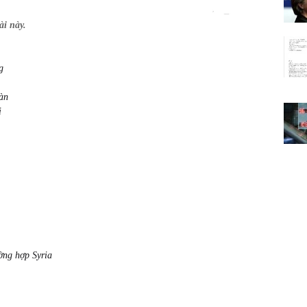
i này.
g
àn
i
ờng hợp Syria